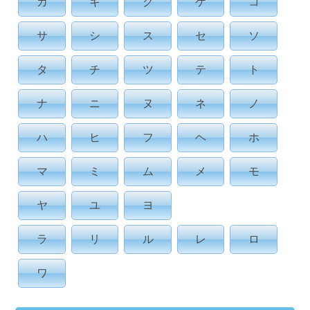
カ
キ
ク
ケ
コ
サ
シ
ス
セ
ソ
タ
チ
ツ
テ
ト
ナ
ニ
ヌ
ネ
ノ
ハ
ヒ
フ
ヘ
ホ
マ
ミ
ム
メ
モ
ヤ
ユ
ヨ
ラ
リ
ル
レ
ロ
ワ