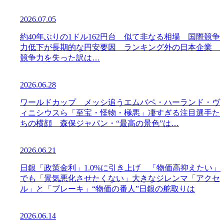
2026.07.05
約40年ぶりの1ドル162円台 似て非なる相場 国際競争
力低下が長期的な円安要因 ランキング外の日本企業
競争力を失った訳は…
2026.06.28
ワールドカップ メッシ追うエムバペ・ハーランド・ヴ
ィニシウスら「至宝・怪物・極悪」凄すぎる注目選手た
ちの横顔 森保ジャパン・“最高の景色”は…
2026.06.21
日銀「政策金利」1.0%に引き上げ 「物価高抑えたい」
でも「景気悪化させたくない」大きなジレンマ「アクセ
ル」と「ブレーキ」“物価の番人”日銀の舵取りは
2026.06.14