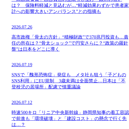
は？ 保険料軽減と見込むが…“軽減効果わずかで患者家
計への影響大きいアンバランス”との指摘も
2026.07.26
高市政権「骨太の方針」“積極財政”で370兆円投資も…責
任の所在は？“骨太ショック”で円安さらに？“政策の羅針
盤”は日本をどこに導く
2026.07.19
SNSで「醜形恐怖症」発症も メタ社も狙う「子どもの
SNS利用」にEU規制 3歳未満は全面禁止…日本は「不
登校児の居場所」配慮で慎重議論
2026.07.12
時速500キロ「リニア中央新幹線」静岡県知事の着工容認
で前進も「環境破壊」と「建設コスト」の懸念で行く先
は…？