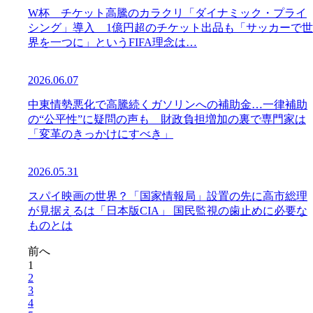
W杯 チケット高騰のカラクリ「ダイナミック・プライ
シング」導入 1億円超のチケット出品も「サッカーで世
界を一つに」というFIFA理念は…
2026.06.07
中東情勢悪化で高騰続くガソリンへの補助金…一律補助
の“公平性”に疑問の声も 財政負担増加の裏で専門家は
「変革のきっかけにすべき」
2026.05.31
スパイ映画の世界？「国家情報局」設置の先に高市総理
が見据えるは「日本版CIA」 国民監視の歯止めに必要な
ものとは
前へ
1
2
3
4