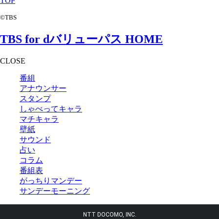
TOP
©TBS
TBS for dバリューパス HOME
CLOSE
番組
アナウンサー
スタンプ
しゃべってキャラ
マチキャラ
壁紙
サウンド
占い
コラム
番組表
がっちりマンデー
サンデーモーニング
NTT DOCOMO, INC.