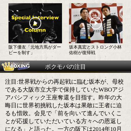
バチバチの打ち合いに期
坂本真宏「母校のリ
待!
モチベーション」
坂本真宏にOB会が支援を
六島ジムの精鋭が淡
約束
走り込み合宿