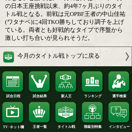
阪下優友「元地方馬がダー
坂本真宏とストロン
ビーを制す」
佑樹が復帰戦
ボクモバの注目
注目:世界戦からの再起戦に臨む坂本が
である大阪市立大学で保持していたWB
アパシフィック王座奪還を目指す。昨
晦日に世界初挑戦した坂本は果敢に王