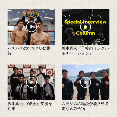
試合速報・勝ち予想結果へ
特集記事
坂本真宏が引退
WBOアジア王座戦 
抜け出したのは?