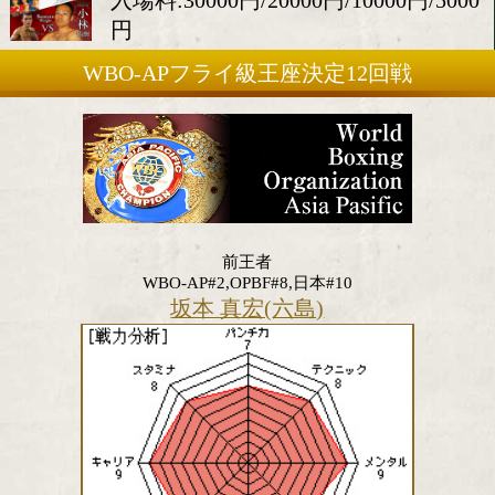
2019年5月26日(日)
会場:大阪市立大学第二体育館
入場料:30000円/20000円/10000
円
WBO-APフライ級王座決定12回
前王者
WBO-AP#2,OPBF#8,日本#10
坂本 真宏(六島)