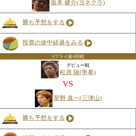
VS
本田 正二郎(10COUNT)
勝ち予想をする
投票の途中経過をみる
ウェルター級4回戦
玉山 将也(帝拳)
VS