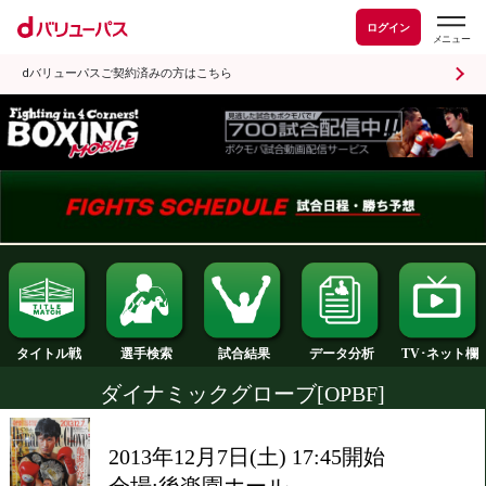
ログイン
dバリューパスご契約済みの方はこちら
試合結果
タイトル戦
選手検索
データ分析
ダイナミックグローブ[OPBF]