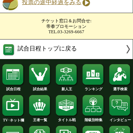
坂本 健介(ヨネクラ)
勝ち予想をする
投票の途中経過をみる
Sフライ級4回戦
デビュー戦
松原 陵(帝拳)
VS
星野 真一(三津山)