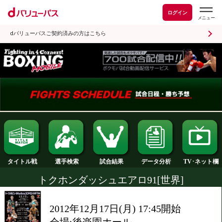
ログイン
dバリューパスご契約済みの方はこちら
試合結果
タイトル戦
選手検索
データ分析
トクホンダッシュエアロ91[世界]