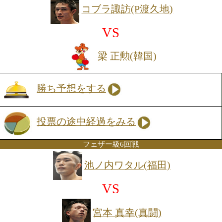
中村 幸裕(P渡久地)
VS
前田 俊(相模原)
勝ち予想をする
投票の途中経過をみる
ウェルター級8回戦
コブラ諏訪(P渡久地)
VS