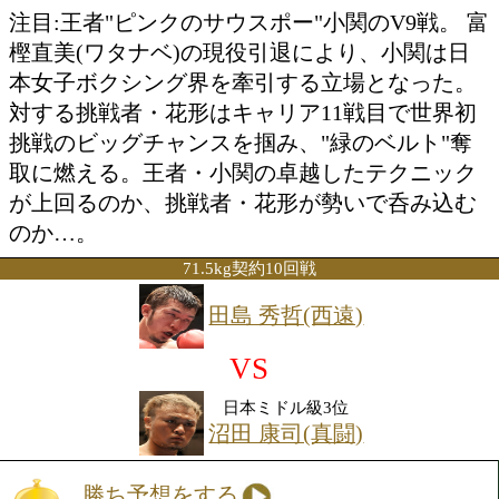
投票の途中経過をみる
特集ページを見る
注目:王者"ピンクのサウスポー"小関のV9
樫直美(ワタナベ)の現役引退により、小
本女子ボクシング界を牽引する立場とな
対する挑戦者・花形はキャリア11戦目で
挑戦のビッグチャンスを掴み、"緑のベル
取に燃える。王者・小関の卓越したテク
が上回るのか、挑戦者・花形が勢いで呑
のか…。