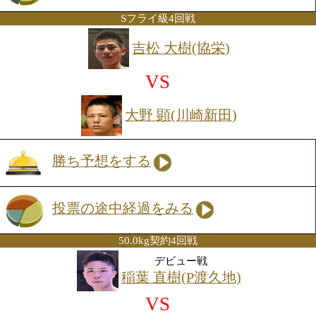
勝ち予想をする
投票の途中経過をみる
Sフェザー級4回戦
デビュー戦
吉野 史紘(P渡久地)
VS
デビュー戦
大滝 真之介(高崎)
勝ち予想をする