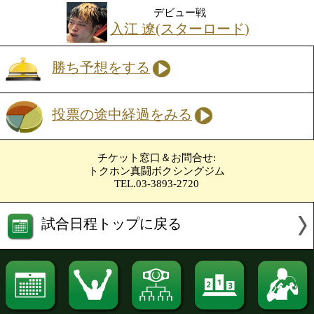
投票の途中経過をみる
Sフライ級4回戦
吉松 大樹(協栄)
VS
大野 顕(川崎新田)
勝ち予想をする