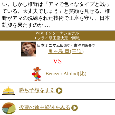
投票の途中経過をみる
注目:王者・椎野はタイトル奪取を果た
リピンに再び乗り込み、インターナショ
座V1戦に臨む。挑戦者トュビロンの情報
(4KO)1敗、右構えとしか椎野陣営に入
い。しかし椎野は「アマで色々なタイプ
ている。大丈夫でしょう」と笑顔を見せ
野がアマの洗練された技術で王座を守り
凱旋を果たすのか…。
WBCインターナショナル
Lフライ級王座決定12回戦
日本ミニマム級3位・東洋同級8位
鬼ヶ島 竜(三迫)