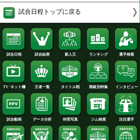
VS
Benezer Alolod(比)
勝ち予想をする
投票の途中経過をみる
試合日程トップに戻る