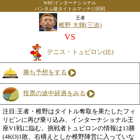
2012年9月8日(土) 23:00開始
会場:比国マニラ市
WBCインターナショナル
バンタム級タイトルマッチ12回戦
王者
椎野 大輝(三迫)
VS
デニス・トュビロン(比)
勝ち予想をする