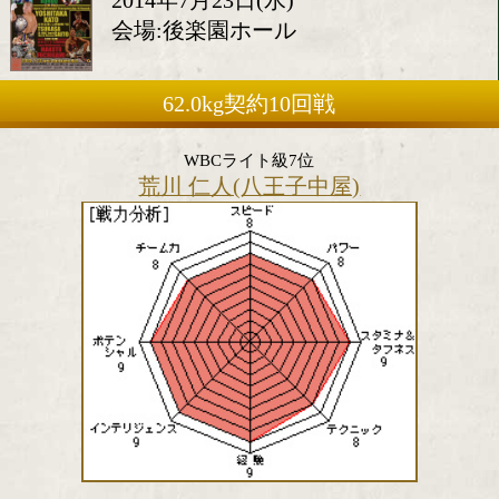
ット[日本]
2014年7月23日(水)
会場:後楽園ホール
62.0kg契約10回戦
WBCライト級7位
荒川 仁人(八王子中屋)