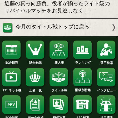
荒川vs近藤
4年振りの再戦
ボクモバの注目
注目:世界王座奪取に向けて、もう一皮
い荒川と昨年4月以来のリングに再起を
近藤の真っ向勝負。役者が揃ったライ
サバイバルマッチをお見逃しなく。