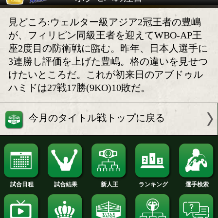
豊嶋亮太のV2戦はKO決着!
昨年の豊嶋亮太を超える!
豊嶋亮太の防衛戦が