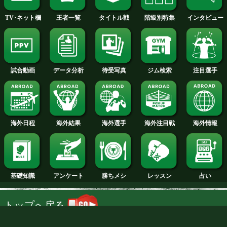
ボクモバの注目
見どころ:ウェルター級アジア2冠王者
が、フィリピン同級王者を迎えてWBO-
座2度目の防衛戦に臨む。昨年、日本人
3連勝し評価を上げた豊嶋。格の違いを
けたいところだ。これが初来日のアブ
ハミドは27戦17勝(9KO)10敗だ。
今月のタイトル戦トップに戻る