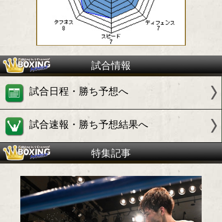
WBO Asia Pacificウェルター級10位
OPBFウェルター級13位
アダム ディウ アブドゥラミド(比
試合情報