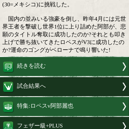
阿部麗也(KG大和)が世界初挑戦
IBF(国際ボクシング連盟)フェザー級1
部麗也(30=KG大和)が2日(日本時間3日
ューヨーク州ベローナ・ターニングリゾ
カジノで王者のルイス・アルベルト・ロ
(30=メキシコ)に挑戦した。
国内の並みいる強豪を倒し、昨年4月
界王者を撃破し世界1位に上り詰めた阿
願のタイトル奪取に成功したのか?それ
上げで勝ち抜いてきたロペスがV3に成
か?運命のゴングがベローナで鳴り響いた