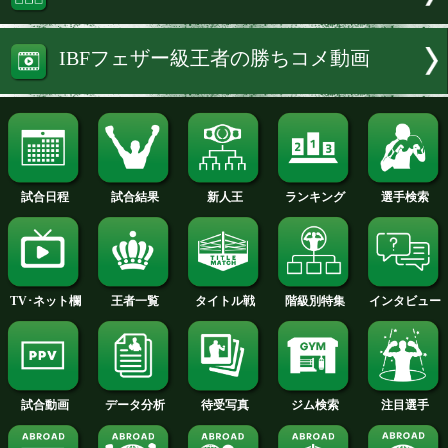
続きを読む
試合結果へ
特集:ロペスv阿部麗也
フェザー級+PLUS
IBFフェザー級王者の勝ちコメ動画