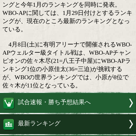
ウェルター級注目対決!
WBO(世界ボクシング機構)とWBOア
フィック(WBO-AP)が29日、最新ランキ
更新した。WBOは3月度として世界ラン
を発表したが、WBO-APは昨年12月度
ングと今年1月のランキングを同時に発
WBO-APに関しては、1月29日付けとす
ングが、現在のところ最新のランキング
ている。
4月8日(土)に有明アリーナで開催される
APウェルター級タイトル戦は、WBO-A
ピオンの佐々木尽(21=八王子中屋)にWBO