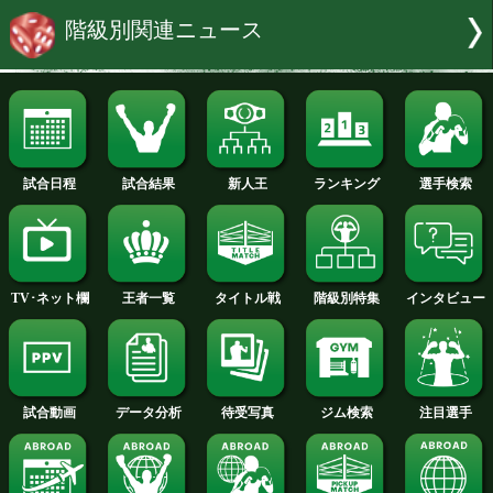
ンキング1位の小原佳太(36=三迫)が挑戦
が、WBOの世界ランキングでは、小原が
佐々木が11位となっている。
試合速報・勝ち予想結果へ
最新ランキング
階級別関連ニュース