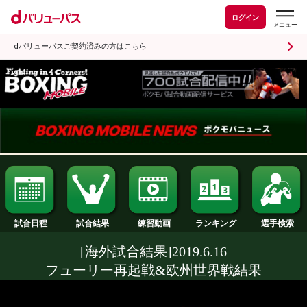
ログイン
dバリューパスご契約済みの方はこちら
試合日程
試合結果
ランキング
練習動画
[海外試合結果]2019.6.16