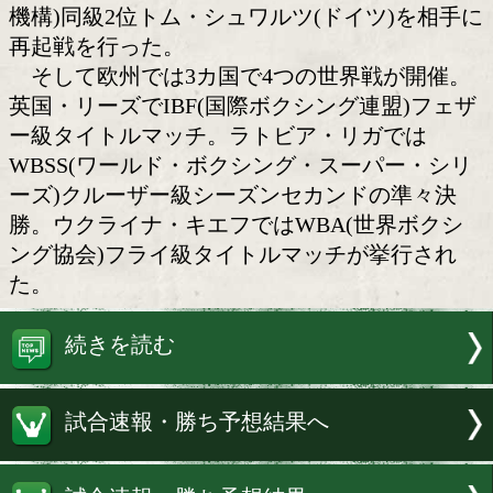
フューリー&欧州世界戦線
世界各国で開催された今週末15日(日本
日)の世界戦に加え、米国・ラスベガス
ー級トップの一角、元世界同級統一王者
ン・フューリー(英国)が、WBO(世界ボ
機構)同級2位トム・シュワルツ(ドイツ)
再起戦を行った。
そして欧州では3カ国で4つの世界戦が
英国・リーズでIBF(国際ボクシング連盟
ー級タイトルマッチ。ラトビア・リガで
WBSS(ワールド・ボクシング・スーパ
ーズ)クルーザー級シーズンセカンドの
勝。ウクライナ・キエフではWBA(世界