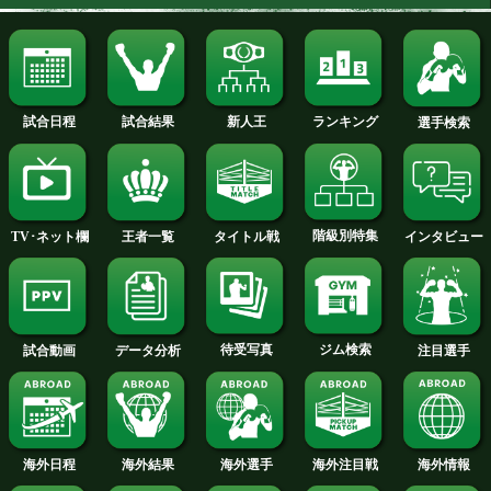
試合速報・勝ち予想結果へ
フューリーvsシュワルツ特集ペー
ウォーリントンvsギャラード特集
ジ
ブリエディスvsグロワキ特集ペー
ダラキアンvsタワンカム特集ペー