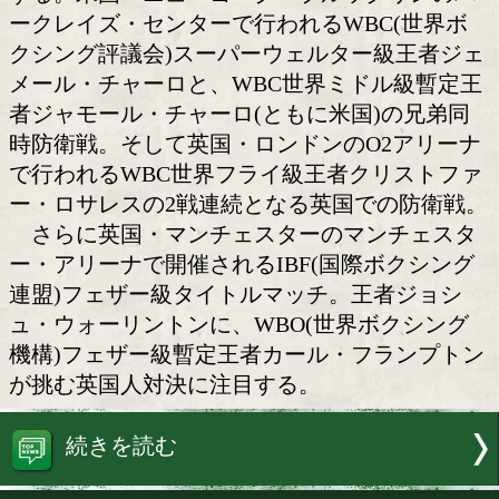
チャーロ兄弟、ロサレス、ウ
ントンvsフランプトン
今週の海外注目試合は22日(日本時間23
米・英国で行われる世界戦を4試合ピッ
する。米国・ニューヨーク・ブルックリ
ークレイズ・センターで行われるWBC(
クシング評議会)スーパーウェルター級
メール・チャーロと、WBC世界ミドル
者ジャモール・チャーロ(ともに米国)の
時防衛戦。そして英国・ロンドンのO2
で行われるWBC世界フライ級王者クリ
ー・ロサレスの2戦連続となる英国での
さらに英国・マンチェスターのマンチ