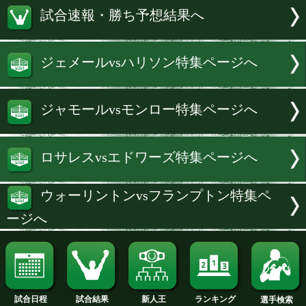
ー・アリーナで開催されるIBF(国際ボ
連盟)フェザー級タイトルマッチ。王者
ュ・ウォーリントンに、WBO(世界ボク
機構)フェザー級暫定王者カール・フラ
が挑む英国人対決に注目する。
続きを読む
試合速報・勝ち予想結果へ
ジェメールvsハリソン特集ページ