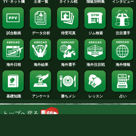
試合日程
試合結果
新人王
ランキング
階級別特集
王者一覧
タイトル戦
TV･ネット欄
待受写真
ジム検索
データ分析
試合動画
NTT DOCOMO, INC.