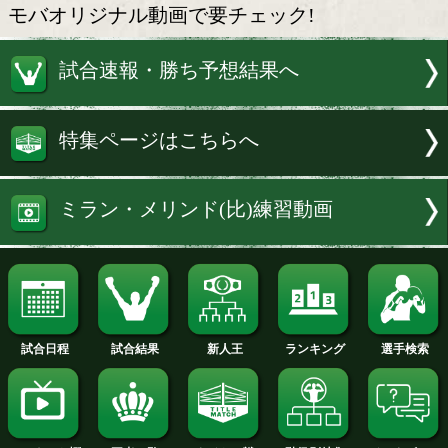
IBF世界 ミラン・メリンド(比
大晦日にWBA世界ライトフライ級チ
ンの田口良一(ワタナベ)と王座統一戦で
るIBF世界王者のミラン・メリンド(比)が
とんでもなく速い左アッパーを披露した
モバオリジナル動画で要チェック!
試合速報・勝ち予想結果へ
特集ページはこちらへ
ミラン・メリンド(比)練習動画