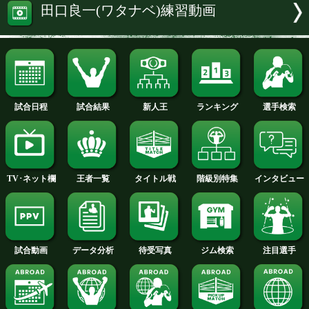
試合速報・勝ち予想結果へ
インタビューへ
関連ニュースへ
田口良一(ワタナベ)練習動画