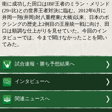
田口良一が王座統一戦に挑む
今年の大晦日の大トリは田口が締め
る!WBA・IBF世界ライトフライ級王座
出場するWBA王者の田口良一(31=ワタナ
年7月に指名挑戦者を9回TKOで下し、6
衛に成功した田口はIBF王者のミラン・
(29=比)との世界王者対決に臨む。2012
井岡一翔(井岡)対八重樫東(大橋)以来、
クシングの歴史上2例目の王座統一戦に
口は順調な仕上がりを見せていた。今回
タビューでは、今まで聞けなかったこと
てみた。