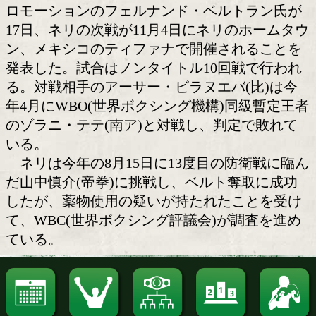
ルイス・ネリ(メキシコ)
試合後に違法薬物使用が発覚し、王座
へが暗礁に乗り上げているWBC世界バ
に動きあり。現在、世界王座に就いてい
ス・ネリ(メキシコ)と契約しているザフ
ロモーションのフェルナンド・ベルトラ
17日、ネリの次戦が11月4日にネリのホ
ン、メキシコのティファナで開催される
発表した。試合はノンタイトル10回戦で
る。対戦相手のアーサー・ビラヌエバ(比
年4月にWBO(世界ボクシング機構)同級
のゾラニ・テテ(南ア)と対戦し、判定で
いる。