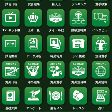
ネリは今年の8月15日に13度目の防衛
だ山中慎介(帝拳)に挑戦し、ベルト奪取
したが、薬物使用の疑いが持たれたこと
て、WBC(世界ボクシング評議会)が調
ている。
試合日程
試合結果
新人王
ランキング
階級別特集
王者一覧
タイトル戦
TV･ネット欄