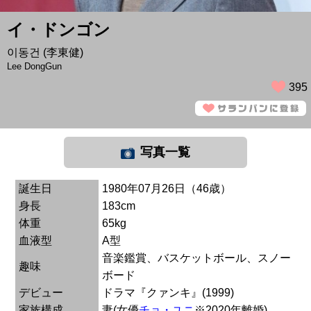
イ・ドンゴン
이동건 (李東健)
Lee DongGun
395
写真一覧
誕生日
1980年07月26日（46歳）
身長
183cm
体重
65kg
血液型
A型
音楽鑑賞、バスケットボール、スノー
趣味
ボード
デビュー
ドラマ『クァンキ』(1999)
家族構成
妻(女優
チョ・ユニ
※2020年離婚)