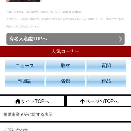
写真:(C)Fanplus、STARNEWS、innolife、PA、AMJ、Jpictures Syndicate
※プロフィール写真は肖像権などの理由で使用できるものに限りがあるため、掲載不可、または掲載までにお時
間をいただく場合がございます。
有名人名鑑TOPへ
人気コーナー
ニュース
取材
質問
韓国語
名鑑
作品
サイトTOPへ
ページのTOPへ
提供事業者等に関する表示
お問い合わせ