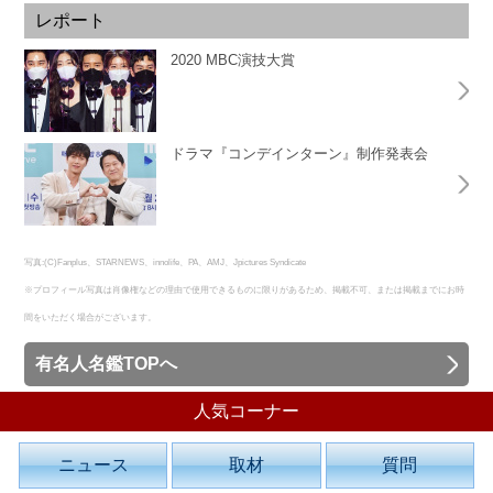
レポート
2020 MBC演技大賞
ドラマ『コンデインターン』制作発表会
写真:(C)Fanplus、STARNEWS、innolife、PA、AMJ、Jpictures Syndicate
※プロフィール写真は肖像権などの理由で使用できるものに限りがあるため、掲載不可、または掲載までにお時
間をいただく場合がございます。
有名人名鑑TOPへ
人気コーナー
ニュース
取材
質問