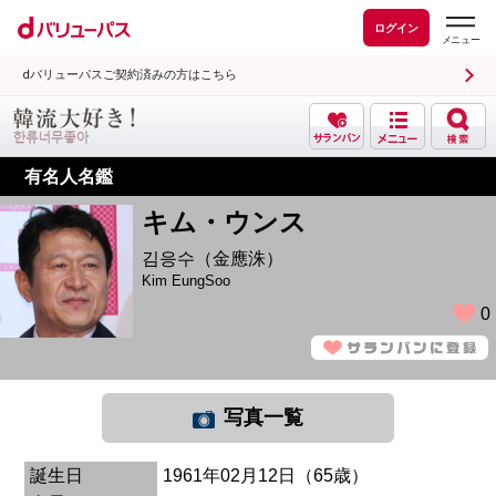
ログイン
dバリューパスご契約済みの方はこちら
有名人名鑑
キム・ウンス
김응수（金應洙）
Kim EungSoo
0
写真一覧
誕生日
1961年02月12日（65歳）