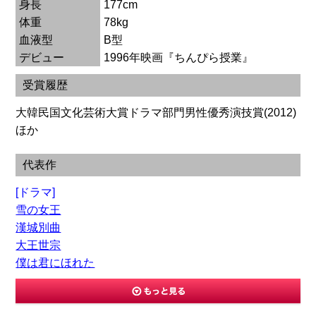
身長
177cm
体重
78kg
血液型
B型
デビュー
1996年映画『ちんぴら授業』
受賞履歴
大韓民国文化芸術大賞ドラマ部門男性優秀演技賞(2012)
ほか
代表作
[ドラマ]
雪の女王
漢城別曲
大王世宗
僕は君にほれた