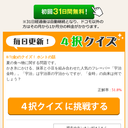
8/7(金)のクイズ！ ホントの話
夏の食べ物に関する問題です。
かき氷にかける、抹茶と小豆を組み合わせた人気のフレーバー「宇治
金時」。「宇治」は宇治茶の宇治からですが、「金時」の由来は何で
しょう？
正解率 :
51.8%
現在のランキングはこちら