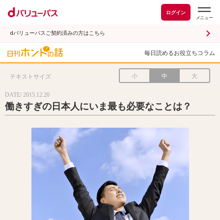
ログイン
dバリューパスご契約済みの方はこちら
毎日読めるお役立ちコラム
小
中
大
テキストサイズ
DATE/ 2015.12.20
働きすぎの日本人にいま最も必要なことは？