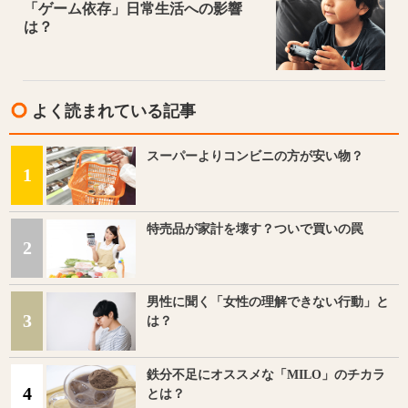
「ゲーム依存」日常生活への影響
は？
よく読まれている記事
スーパーよりコンビニの方が安い物？
1
特売品が家計を壊す？ついで買いの罠
2
男性に聞く「女性の理解できない行動」と
3
は？
鉄分不足にオススメな「MILO」のチカラ
4
とは？