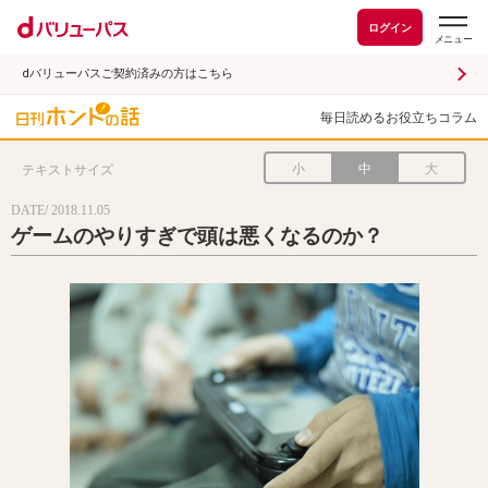
ログイン
dバリューパスご契約済みの方はこちら
毎日読めるお役立ちコラム
小
中
大
テキストサイズ
DATE/ 2018.11.05
ゲームのやりすぎで頭は悪くなるのか？