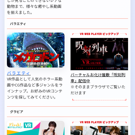
しか見ることのできないレアな
動物まで、様々な癒やし系動画
を揃えました。
バラエティ
バラエティ
バーチャルお化け屋敷「呪刻列
VR作品として人気のホラー系動
車」配信中
画やCG作品など多ジャンルをラ
※そのままブラウザでご覧いた
インナップ。お好みのVRコンテ
だけます
ンツを探してみてください。
グラビア