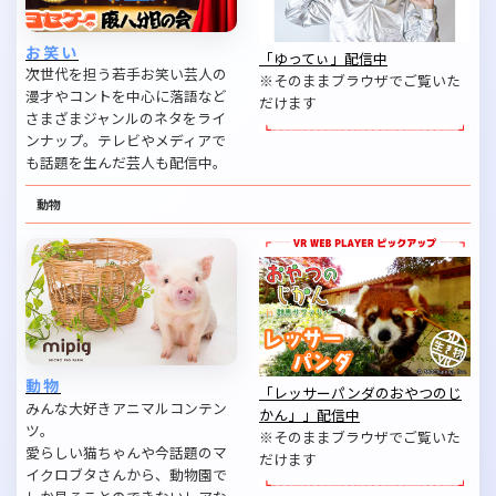
お笑い
「ゆってぃ」配信中
次世代を担う若手お笑い芸人の
※そのままブラウザでご覧いた
漫才やコントを中心に落語など
だけます
さまざまジャンルのネタをライ
ンナップ。テレビやメディアで
も話題を生んだ芸人も配信中。
動物
動物
「レッサーパンダのおやつのじ
みんな大好きアニマルコンテン
かん」」配信中
ツ。
※そのままブラウザでご覧いた
愛らしい猫ちゃんや今話題のマ
だけます
イクロブタさんから、動物園で