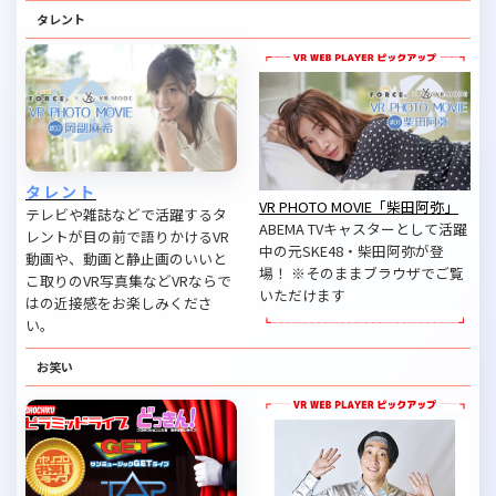
タレント
タレント
VR PHOTO MOVIE「柴田阿弥」
テレビや雑誌などで活躍するタ
ABEMA TVキャスターとして活躍
レントが目の前で語りかけるVR
中の元SKE48・柴田阿弥が登
動画や、動画と静止画のいいと
場！ ※そのままブラウザでご覧
こ取りのVR写真集などVRならで
いただけます
はの近接感をお楽しみくださ
い。
お笑い