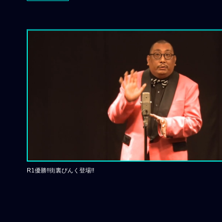
R1優勝!!街裏ぴんく登場!!