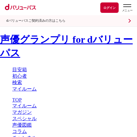
ログイン
dバリューパスご契約済みの方はこちら
声優グランプリ for dバリュー
パス
目安箱
初心者
検索
マイルーム
TOP
マイルーム
マガジン
スペシャル
声優図鑑
コラム