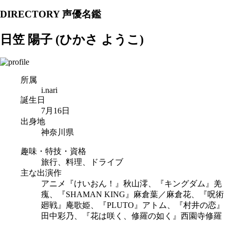
DIRECTORY 声優名鑑
日笠 陽子
(ひかさ ようこ)
所属
i.nari
誕生日
7月16日
出身地
神奈川県
趣味・特技・資格
旅行、料理、ドライブ
主な出演作
アニメ『けいおん！』秋山澪、『キングダム』羌
瘣、『SHAMAN KING』麻倉葉／麻倉花、『呪術
廻戦』庵歌姫、『PLUTO』アトム、『村井の恋』
田中彩乃、『花は咲く、修羅の如く』西園寺修羅