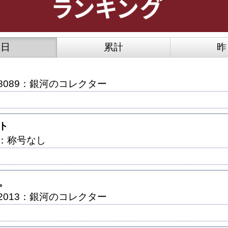
本日
累計
昨
.78089：銀河のコレクター
ト
.0：称号なし
。
.22013：銀河のコレクター