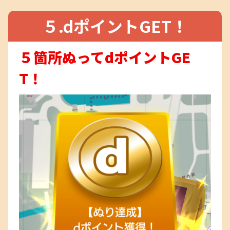
５.dポイントGET！
５箇所ぬってdポイントGE
T！