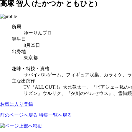
高塚 智人
(たかつか ともひと)
所属
ゆーりんプロ
誕生日
8月25日
出身地
東京都
趣味・特技・資格
サバイバルゲーム、フィギュア収集、カラオケ、ラ
主な出演作
TV『ALL OUT!!』大比叡太一、『ピアシェ～
リズン』ウルリク、『夕刻のペルセウス』、雪街続
お気に入り登録
前のページへ戻る
特集一覧へ戻る