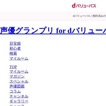
dバリューパスご契約済み
声優グランプリ for dバリュー
目安箱
初心者
検索
マイルーム
TOP
マイルーム
マガジン
スペシャル
声優図鑑
コラム
チャンネル
ギャラリー