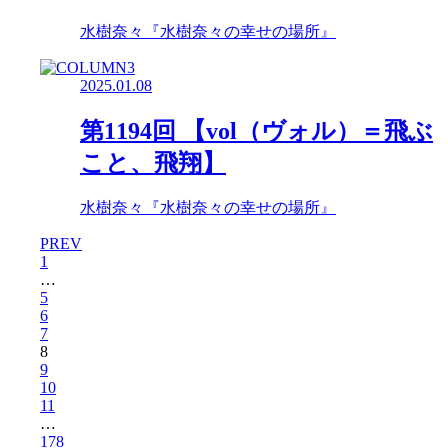
水樹奈々『水樹奈々の幸せの場所』
2025.01.08
第1194回 【vol（ヴォル）＝飛ぶ
こと、飛翔】
水樹奈々『水樹奈々の幸せの場所』
PREV
1
…
5
6
7
8
9
10
11
…
178