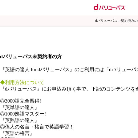
dバリューパスご契約済み
dバリューパス未契約者の方
『英語の達人 for dバリューパス』のご利用には「dバリュ
◆利用方法について
『dバリューパス』にお申込み頂く事で、下記のコンテンツを
◎3000語完全習得!
『英単語の達人』
◎1000熟語マスター!
『英熟語の達人』
◎偉人の名言・格言で英語学習！
『英語の格言』