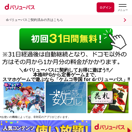
ログイン
dバリューパスご契約済みの方はこちら
＼dバリューパスに契約してお得に遊ぼう!!／
本格RPGから定番ゲームまで、
スマホゲームで遊ぶなら「ケムコ帝国 for dバリューパス」!!
※お使いの機種によっては、非対応のアプリがございます。