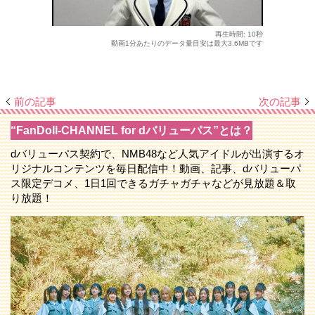
再生時間: 10秒
動画1分あたりのデータ量目安は最大3.6MBです
前の記事
次の記事
“FanDoll-CHANNEL for dバリューパス”とは？
dバリューパス契約で、NMB48など人気アイドルが出演するオ
リジナルコンテンツを毎日配信中！動画、記事、dバリューパ
ス限定デコメ、1日1回できるガチャガチャなどが見放題＆取
り放題！