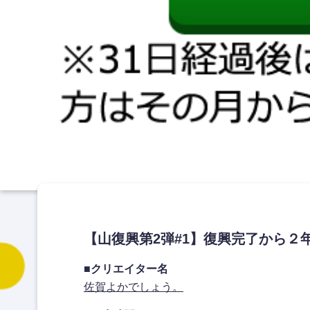
【山復興第2弾#1】復興完了から
■クリエイター名
佐賀よかでしょう。