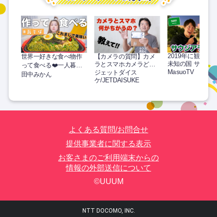
2019年に観光解
世界一好きな食べ物作
【カメラの質問】カメ
未知の国 サウジ
ラとスマホカメラどこ
って食べる❤️一人暮ら
アが凄すぎた！【
MasuoTV
が違うの？両者を隔て
ジェットダイス
し独身女｜瓦そば山口
田中みかん
ド旅】
る精神的な壁について
ケ/JETDAISUKE
県
知りたい
よくある質問/お問合せ
提供事業者に関する表示
お客さまのご利用端末からの
情報の外部送信について
©UUUM
NTT DOCOMO, INC.