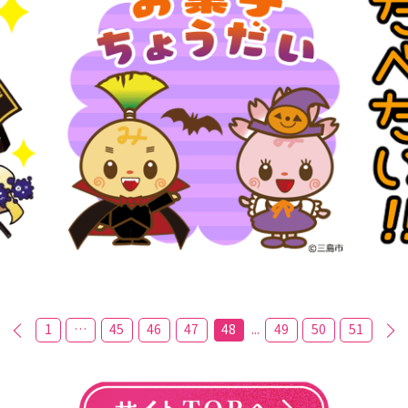
1
…
45
46
47
48
49
50
51