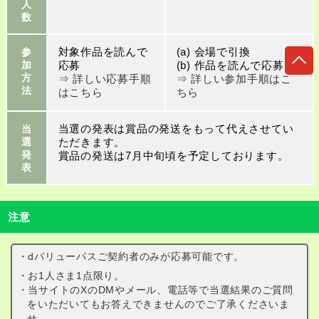
人
数
対象作品を読んで
(a) 会場で引換
参
応募
(b) 作品を読んで応募
加
方
⇒ 詳しい応募手順
⇒ 詳しい参加手順はこ
法
はこちら
ちら
当選の発表は賞品の発送をもって代えさせてい
当
ただきます。
選
発
賞品の発送は7月中旬頃を予定しております。
表
注意
・dバリューパスご契約者のみが応募可能です。
・お1人さま1点限り。
・当サイトのXのDMやメール、電話等で当選結果のご質問
をいただいてもお答えできませんのでご了承くださいま
せ。