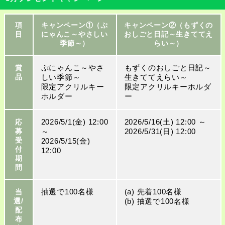
項
キャンペーン①（ぷ
キャンペーン②（もずくの
目
にゃんこ～やさしい
おしごと日記～生きててえ
季節～）
らい～）
ぷにゃんこ～やさ
もずくのおしごと日記～
賞
しい季節～
生きててえらい～
品
限定アクリルキー
限定アクリルキーホルダ
ホルダー
ー
2026/5/1(金) 12:00
2026/5/16(土) 12:00 ～
応
～
2026/5/31(日) 12:00
募
受
2026/5/15(金)
付
12:00
期
間
抽選で100名様
(a) 先着100名様
当
(b) 抽選で100名様
選/
配
布