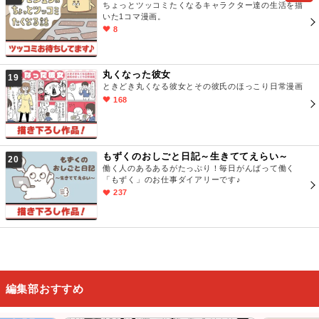
ちょっとツッコミたくなるキャラクター達の生活を描
いた1コマ漫画。
8
丸くなった彼女
19
ときどき丸くなる彼女とその彼氏のほっこり日常漫画
168
もずくのおしごと日記～生きててえらい～
20
働く人のあるあるがたっぷり！毎日がんばって働く
「もずく」のお仕事ダイアリーです♪
237
編集部おすすめ