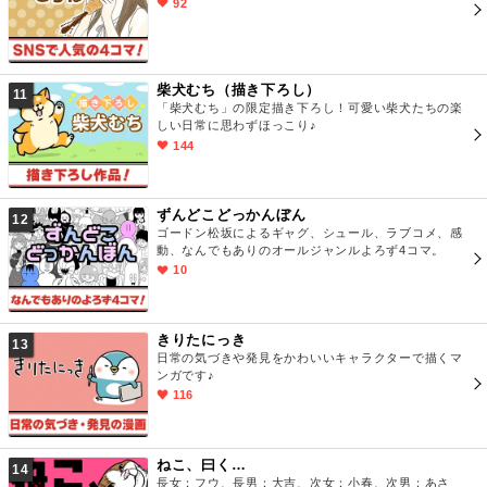
92
柴犬むち（描き下ろし）
11
「柴犬むち」の限定描き下ろし！可愛い柴犬たちの楽
しい日常に思わずほっこり♪
144
ずんどこどっかんぼん
12
ゴードン松坂によるギャグ、シュール、ラブコメ、感
動、なんでもありのオールジャンルよろず4コマ。
10
きりたにっき
13
日常の気づきや発見をかわいいキャラクターで描くマ
ンガです♪
116
ねこ、曰く…
14
長女：フウ、長男：大吉、次女：小春、次男：あさ