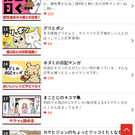
ひ。個性豊かなねこ様4匹と飼い主の日常マンガ！ね
こ飼い…
223
グリとボン
15
女王様猫グリさんと、マイペース王子猫ボンくんとの
ほっこりした日常漫画♪
64
ネズミの日記マンガ
16
自認がネズミの人がだいたい何か食べている…そんな
日常を綴ったエッセイマンガです♪
105
まことじの４コマ集
17
SNSで人気の4コママンガ♪毎日笑える4コママンガが
たくさん詰まってます！
84
カケヒジュンのちょっとツッコミたくなる話
18