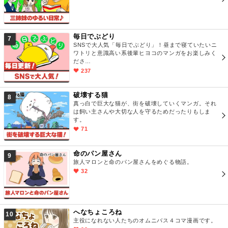
毎日でぶどり
7
SNSで大人気「毎日でぶどり」！昼まで寝ていたいニ
ワトリと意識高い系後輩ヒヨコのマンガをお楽しみく
ださ…
237
破壊する猫
8
真っ白で巨大な猫が、街を破壊していくマンガ。それ
は飼い主さんや大切な人を守るためだったりもしま
す。
71
命のパン屋さん
9
旅人マロンと命のパン屋さんをめぐる物語。
32
へなちょころね
10
主役になれない人たちのオムニバス４コマ漫画です。