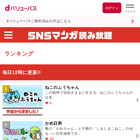
ログイン
dバリューパスご契約済みの方はこちら
ランキング
毎日12時に更新!!
ねこのふうちゃん
1
この地球で自由きままに生きる、ねこのふうちゃんの
日常。
6
かめ日和
2
亀の「かめちゃん」と子猫の「しましまこねこ」のゆ
る～い日常漫画です。
50