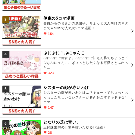
伊東の5コマ漫画
3
告白からのまさかの展開や、ちょっと大人向けのネタ
まで★SNSで人気の5コマ漫画！
154
ぷにぷに！ぷにゃんこ
4
ぷにぷにで癒すよ。ぷにぷにで甘えん坊でちょっとド
ジなぷにゃんこ。ぎゅっとしたくなる可愛さとふわっ
と…
323
シスターの顔が赤いわけ
5
シスターの顔が赤いわけは…？キュートでちょっとお
っちょこちょいなシスターが巻き起こすドキドキな4
コマ…
147
となりの芝は青い。
6
三姉妹主婦の日常を描いたゆるい漫画♪
28