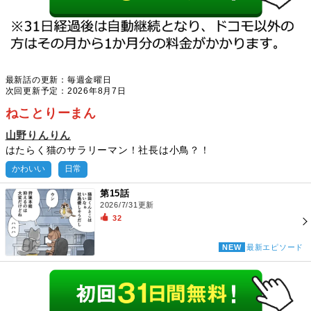
最新話の更新：毎週金曜日
次回更新予定：2026年8月7日
ねことりーまん
山野りんりん
はたらく猫のサラリーマン！社長は小鳥？！
かわいい
日常
第15話
2026/7/31更新
32
NEW
最新エピソード