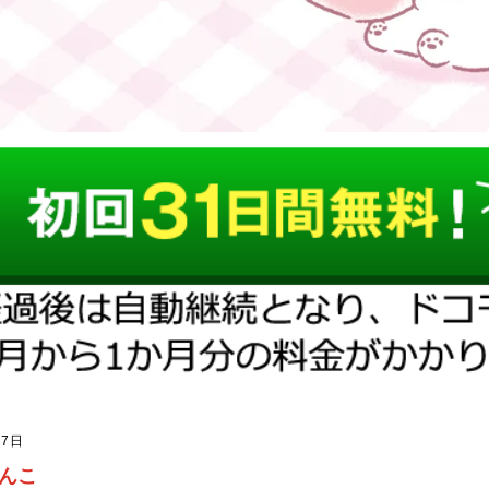
7日
んこ