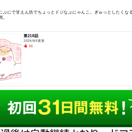
にぷにで甘えん坊でちょっとドジなぷにゃんこ。ぎゅっとしたくな
間。
第218話
2026/8/6更新
31