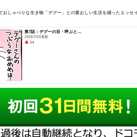
こくておしゃべりな生き物「デグー」との愛おしい生活を綴ったエッセ
第7話：デグーの目・呼ぶと…
2026/7/26更新
24