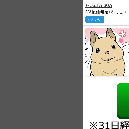
たちばなあめ
5/3配信開始♪かし
かわいい