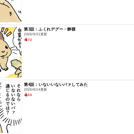
第3話：ふくれデグー・静聴
2026/5/31更新
72
第4話：いないいないバァしてみた
2026/6/14更新
54