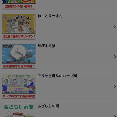
ねことりーまん
破壊する猫
アリサと魔法のハーブ園
あざらしの湯