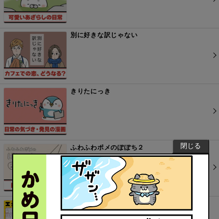
別に好きな訳じゃない
きりたにっき
閉じる
ふわふわポメのぽぽち２
エッセイ漫画