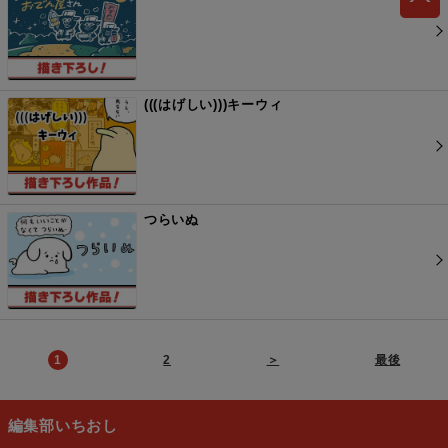
(((はげしい)))キーウィ
つらいぬ
1
2
＞
最後
編集部いちおし