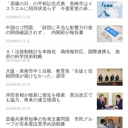
「原爆の日」の平和記念式典、長崎市はイ
スラエルに招待状送らず 今後変更の余地
も
2024/06/03 23:28
中国ロゴ問題、「財団に不当な影響力行使
の関係確認されず」 内閣府が報告書
2024/06/03 21:31
ＡＩ法規制検討を本格化 偽情報対応、国際連携も 政
府の科学技術戦略
2024/06/03 20:58
大阪・泉南市中１自殺、教育長「生徒と信
頼関係が築けなかった」謝罪
2024/06/03 20:39
岸田首相が維新に接近を模索 憲法改正で
も協力、将来の連立憶測も
2024/06/03 20:18
斎藤兵庫県知事の告発文書問題 市民グル
ープが百条委設置求め請願書