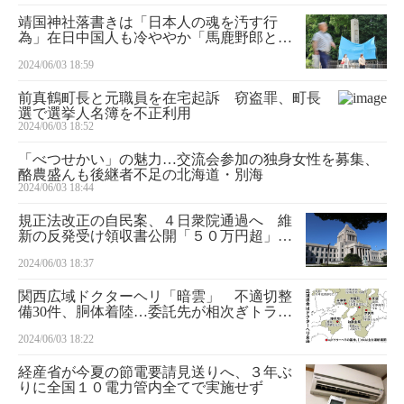
靖国神社落書きは「日本人の魂を汚す行
為」在日中国人も冷ややか「馬鹿野郎とい
いたい」
2024/06/03 18:59
前真鶴町長と元職員を在宅起訴 窃盗罪、町長
選で選挙人名簿を不正利用
2024/06/03 18:52
「べつせかい」の魅力…交流会参加の独身女性を募集、
酪農盛んも後継者不足の北海道・別海
2024/06/03 18:44
規正法改正の自民案、４日衆院通過へ 維
新の反発受け領収書公開「５０万円超」削
除
2024/06/03 18:37
関西広域ドクターヘリ「暗雲」 不適切整
備30件、胴体着陸…委託先が相次ぎトラブ
ル
2024/06/03 18:22
経産省が今夏の節電要請見送りへ、３年ぶ
りに全国１０電力管内全てで実施せず