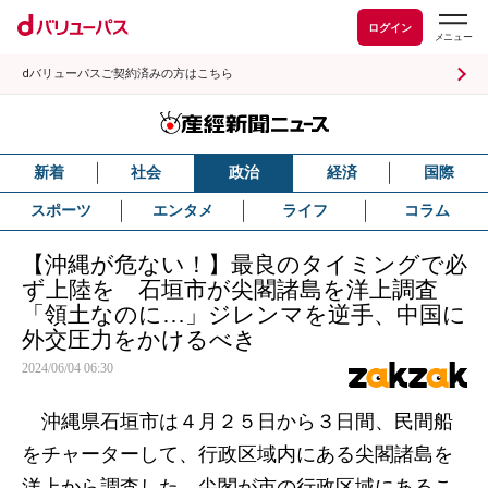
ログイン
dバリューパスご契約済みの方はこちら
新着
社会
政治
経済
国際
スポーツ
エンタメ
ライフ
コラム
【沖縄が危ない！】最良のタイミングで必
ず上陸を 石垣市が尖閣諸島を洋上調査
「領土なのに…」ジレンマを逆手、中国に
外交圧力をかけるべき
2024/06/04 06:30
沖縄県石垣市は４月２５日から３日間、民間船
をチャーターして、行政区域内にある尖閣諸島を
洋上から調査した。尖閣が市の行政区域にあるこ