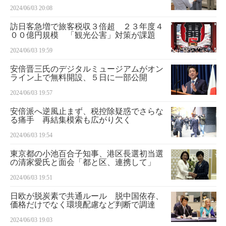
2024/06/03 20:08
訪日客急増で旅客税収３倍超 ２３年度４
００億円規模 「観光公害」対策が課題
2024/06/03 19:59
安倍晋三氏のデジタルミュージアムがオン
ライン上で無料開設、５日に一部公開
2024/06/03 19:57
安倍派へ逆風止まず、税控除疑惑でさらな
る痛手 再結集模索も広がり欠く
2024/06/03 19:54
東京都の小池百合子知事、港区長選初当選
の清家愛氏と面会「都と区、連携して」
2024/06/03 19:51
日欧が脱炭素で共通ルール 脱中国依存、
価格だけでなく環境配慮など判断で調達
2024/06/03 19:03