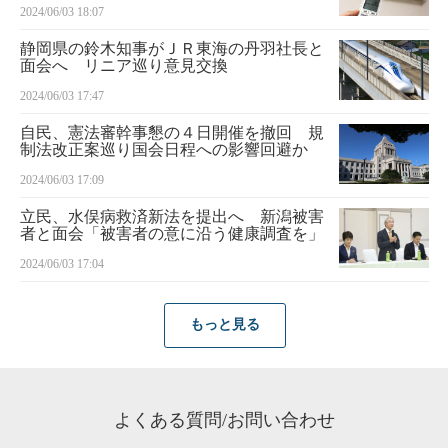
2024/06/03 18:07
静岡県の鈴木知事がＪＲ東海の丹羽社長と
面会へ リニア巡り意見交換
2024/06/03 17:47
自民、憲法審幹事懇の４日開催を撤回 規
制法改正案巡り国会日程への影響回避か
2024/06/03 17:09
立民、水俣病救済新法を提出へ 新潟被害
者と面会「被害者の意に沿う健康調査を」
2024/06/03 17:04
もっと見る
よくある質問/お問い合わせ