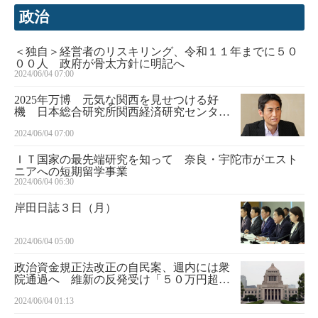
政治
＜独自＞経営者のリスキリング、令和１１年までに５０
００人 政府が骨太方針に明記へ
2024/06/04 07:00
2025年万博 元気な関西を見せつける好
機 日本総合研究所関西経済研究センタ
ー・藤山光雄所長 万博未来考 第２部 番
2024/06/04 07:00
外編
ＩＴ国家の最先端研究を知って 奈良・宇陀市がエスト
ニアへの短期留学事業
2024/06/04 06:30
岸田日誌３日（月）
2024/06/04 05:00
政治資金規正法改正の自民案、週内には衆
院通過へ 維新の反発受け「５０万円超」
削除
2024/06/04 01:13