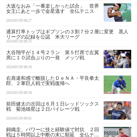
大坂なおみ「一番楽しかった試合」 世界
女王にあと一歩で金星逃す 全仏テニス
2024/05/30 08:27
通算打率トップはギブソンの３割７分２厘に変更 黒人
リーグの記録を公認 米大リーグ
2024/05/30 08:25
大谷翔平が１４号２ラン 第５打席で左翼
席に１０試合ぶりの一発 メッツ戦
2024/05/30 08:20
右肩違和感で離脱したＤｅＮＡ・平良拳太
郎、２軍巨人戦で実戦復帰へ
2024/05/30 08:18
前田健太の次回は６月１日レッドソックス
戦 菊池雄星は２日パイレーツ戦
2024/05/30 08:01
錦織圭、パワーに技と経験値で対抗 ２回
戦は５時間以上中断の末に順延 全仏テニ