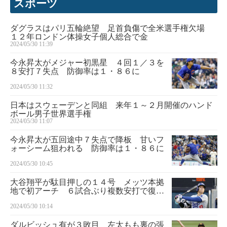
スポーツ
ダグラスはパリ五輪絶望 足首負傷で全米選手権欠場
１２年ロンドン体操女子個人総合で金
2024/05/30 11:39
今永昇太がメジャー初黒星 ４回１／３を
８安打７失点 防御率は１・８６に
2024/05/30 11:32
日本はスウェーデンと同組 来年１～２月開催のハンド
ボール男子世界選手権
2024/05/30 11:07
今永昇太が五回途中７失点で降板 甘いフ
ォーシーム狙われる 防御率は１・８６に
2024/05/30 10:45
大谷翔平が駄目押しの１４号 メッツ本拠
地で初アーチ ６試合ぶり複数安打で復調
兆し
2024/05/30 10:14
ダルビッシュ有が３敗目 左太もも裏の張