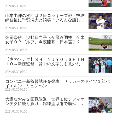
ス
2024/05/30 07:58
山本由伸の次回は２日ロッキーズ戦 投球
練習後に千賀滉大と談笑「いろんな話し
た」
2024/05/30 07:43
畑岡奈紗、渋野日向子らが最終調整 全米
女子ＯＰゴルフ、今夜開幕 日本選手２１
人参戦
2024/05/30 07:36
【虎のソナタ】ＳＨＩＮＪＹＯ→ＳＨＩＮ
ＪＯ→新庄監督 背中の文字にも意外な歴
史
2024/05/30 07:30
コンパニー新監督就任を発表 サッカーのドイツ１部バ
イエルン・ミュンヘン
2024/05/30 06:56
大坂なおみ２回戦敗退 世界１位シフィオ
ンテクに競り負け 錦織圭は雨で順延 全
仏テニス
2024/05/30 06:55