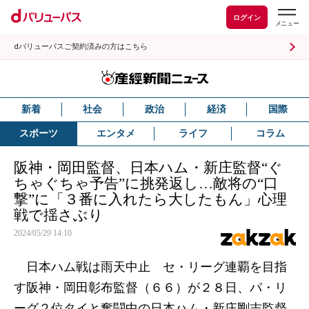
ログイン
dバリューパスご契約済みの方はこちら
新着
社会
政治
経済
国際
スポーツ
エンタメ
ライフ
コラム
阪神・岡田監督、日本ハム・新庄監督“ぐ
ちゃぐちゃ予告”に挑発返し…敵将の“口
撃”に「３番に入れたら大したもん」心理
戦で揺さぶり
2024/05/29 14:10
日本ハム戦は雨天中止 セ・リーグ連覇を目指
す阪神・岡田彰布監督（６６）が２８日、パ・リ
ーグ２位タイと奮闘中の日本ハム・新庄剛志監督