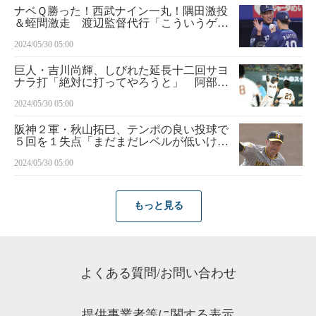
ナベＱ勝った！西武ナイン一丸！隅田激投
＆蛭間激走 渡辺監督代行「こういうゲー
ムを勝つことでみんな成長していく」
2024/05/30 05:00
巨人・吉川尚輝、しびれた延長十二回サヨ
ナラ打「絶対に打ってやろうと」 阿部監
督交流戦初勝利
2024/05/30 05:00
阪神２軍・秋山拓巳、テンポの良い投球で
５回を１失点「まだまだレベルが低いけ
ど、頑張るしかない」
2024/05/30 05:00
もっと見る
よくある質問/お問い合わせ
提供事業者等に関する表示