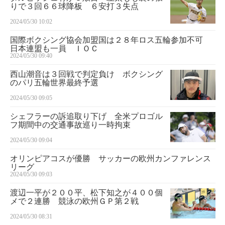
りで３回６６球降板 ６安打３失点
2024/05/30 10:02
国際ボクシング協会加盟国は２８年ロス五輪参加不可
日本連盟も一員 ＩＯＣ
2024/05/30 09:40
西山潮音は３回戦で判定負け ボクシング
のパリ五輪世界最終予選
2024/05/30 09:05
シェフラーの訴追取り下げ 全米プロゴル
フ期間中の交通事故巡り一時拘束
2024/05/30 09:04
オリンピアコスが優勝 サッカーの欧州カンファレンス
リーグ
2024/05/30 09:03
渡辺一平が２００平、松下知之が４００個
メで２連勝 競泳の欧州ＧＰ第２戦
2024/05/30 08:31