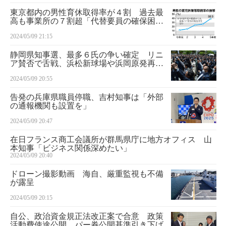
東京都内の男性育休取得率が４割 過去最
高も事業所の７割超「代替要員の確保困
難」と回答
2024/05/09 21:15
静岡県知事選、最多６氏の争い確定 リニ
ア賛否で舌戦、浜松新球場や浜岡原発再稼
働も争点
2024/05/09 20:55
告発の兵庫県職員停職、吉村知事は「外部
の通報機関も設置を」
2024/05/09 20:47
在日フランス商工会議所が群馬県庁に地方オフィス 山
本知事「ビジネス関係深めたい」
2024/05/09 20:40
ドローン撮影動画 海自、厳重監視も不備
が露呈
2024/05/09 20:15
自公、政治資金規正法改正案で合意 政策
活動費使途公開、パー券公開基準引き下げ