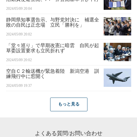
2024/05/09 20:04
静岡県知事選告示、与野党対決に 補選全
敗の自民は正念場 立民「勝利を」
2024/05/09 20:02
「堂々巡り」で早期改憲に暗雲 自民が起
草委設置要求も立民折れず
2024/05/09 20:02
空自Ｃ２輸送機が緊急着陸 新潟空港 訓
練飛行中に窓開く
2024/05/09 19:37
もっと見る
よくある質問/お問い合わせ