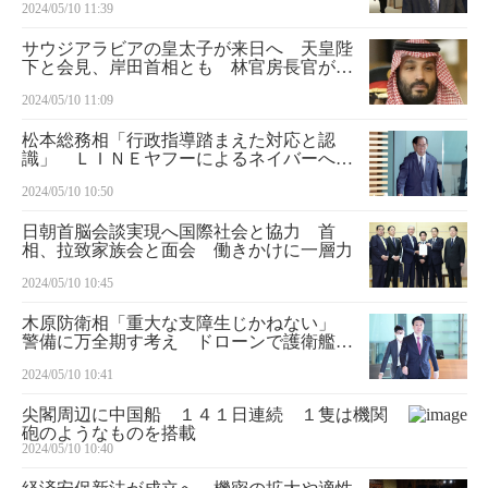
2024/05/10 11:39
サウジアラビアの皇太子が来日へ 天皇陛
下と会見、岸田首相とも 林官房長官が発
表
2024/05/10 11:09
松本総務相「行政指導踏まえた対応と認
識」 ＬＩＮＥヤフーによるネイバーへの
委託終了
2024/05/10 10:50
日朝首脳会談実現へ国際社会と協力 首
相、拉致家族会と面会 働きかけに一層力
2024/05/10 10:45
木原防衛相「重大な支障生じかねない」
警備に万全期す考え ドローンで護衛艦空
撮
2024/05/10 10:41
尖閣周辺に中国船 １４１日連続 １隻は機関
砲のようなものを搭載
2024/05/10 10:40