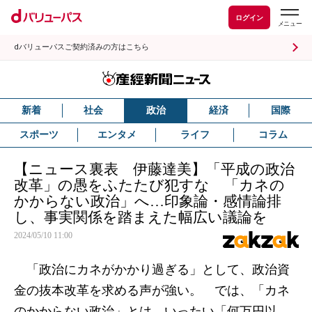
ログイン
dバリューパスご契約済みの方はこちら
新着
社会
政治
経済
国際
スポーツ
エンタメ
ライフ
コラム
【ニュース裏表 伊藤達美】「平成の政治
改革」の愚をふたたび犯すな 「カネの
かからない政治」へ…印象論・感情論排
し、事実関係を踏まえた幅広い議論を
2024/05/10 11:00
「政治にカネがかかり過ぎる」として、政治資
金の抜本改革を求める声が強い。 では、「カネ
のかからない政治」とは、いったい「何万円以