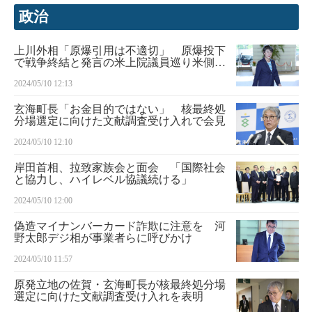
政治
上川外相「原爆引用は不適切」 原爆投下
で戦争終結と発言の米上院議員巡り米側に
申し入れ
2024/05/10 12:13
玄海町長「お金目的ではない」 核最終処
分場選定に向けた文献調査受け入れで会見
2024/05/10 12:10
岸田首相、拉致家族会と面会 「国際社会
と協力し、ハイレベル協議続ける」
2024/05/10 12:00
偽造マイナンバーカード詐欺に注意を 河
野太郎デジ相が事業者らに呼びかけ
2024/05/10 11:57
原発立地の佐賀・玄海町長が核最終処分場
選定に向けた文献調査受け入れを表明