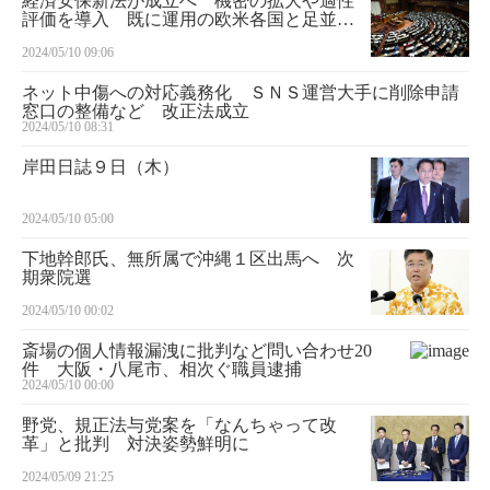
経済安保新法が成立へ 機密の拡大や適性
評価を導入 既に運用の欧米各国と足並み
そろえ
2024/05/10 09:06
ネット中傷への対応義務化 ＳＮＳ運営大手に削除申請
窓口の整備など 改正法成立
2024/05/10 08:31
岸田日誌９日（木）
2024/05/10 05:00
下地幹郎氏、無所属で沖縄１区出馬へ 次
期衆院選
2024/05/10 00:02
斎場の個人情報漏洩に批判など問い合わせ20
件 大阪・八尾市、相次ぐ職員逮捕
2024/05/10 00:00
野党、規正法与党案を「なんちゃって改
革」と批判 対決姿勢鮮明に
2024/05/09 21:25