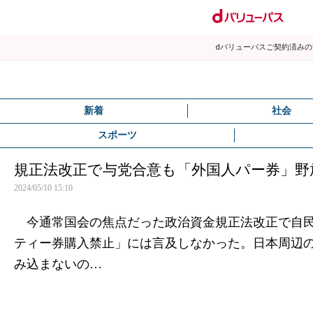
dバリューパスご契約済み
新着
社会
スポーツ
規正法改正で与党合意も「外国人パー券」野
2024/05/10 15:10
今通常国会の焦点だった政治資金規正法改正で自民
ティー券購入禁止」には言及しなかった。日本周辺
み込まないの…