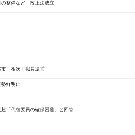
口の整備など 改正法成立
尾市、相次ぐ職員逮捕
姿勢鮮明に
割超「代替要員の確保困難」と回答