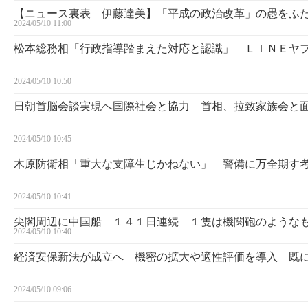
【ニュース裏表 伊藤達美】「平成の政治改革」の愚をふ
2024/05/10 11:00
松本総務相「行政指導踏まえた対応と認識」 ＬＩＮＥヤ
2024/05/10 10:50
日朝首脳会談実現へ国際社会と協力 首相、拉致家族会と
2024/05/10 10:45
木原防衛相「重大な支障生じかねない」 警備に万全期す
2024/05/10 10:41
尖閣周辺に中国船 １４１日連続 １隻は機関砲のような
2024/05/10 10:40
経済安保新法が成立へ 機密の拡大や適性評価を導入 既
2024/05/10 09:06