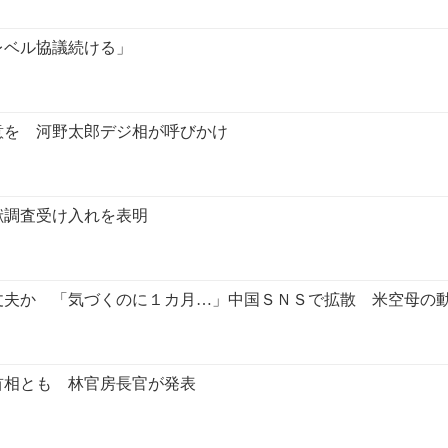
レベル協議続ける」
意を 河野太郎デジ相が呼びかけ
献調査受け入れを表明
丈夫か 「気づくのに１カ月…」中国ＳＮＳで拡散 米空母の
首相とも 林官房長官が発表