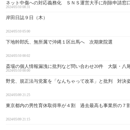
ネット中傷への対応義務化 ＳＮＳ運営大手に削除申請窓
2024/05/10 08:31
岸田日誌９日（木）
2024/05/10 05:00
下地幹郎氏、無所属で沖縄１区出馬へ 次期衆院選
2024/05/10 00:02
斎場の個人情報漏洩に批判など問い合わせ20件 大阪・八
2024/05/10 00:00
野党、規正法与党案を「なんちゃって改革」と批判 対決
2024/05/09 21:25
東京都内の男性育休取得率が４割 過去最高も事業所の７
2024/05/09 21:15