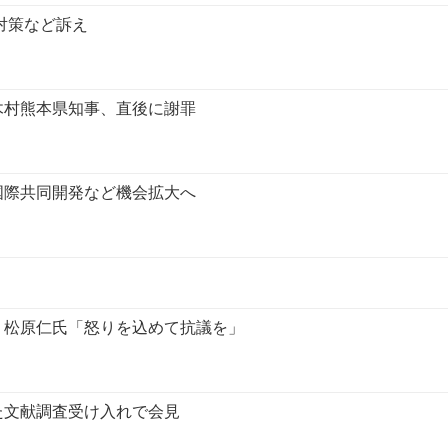
対策など訴え
木村熊本県知事、直後に謝罪
国際共同開発など機会拡大へ
」松原仁氏「怒りを込めて抗議を」
た文献調査受け入れで会見