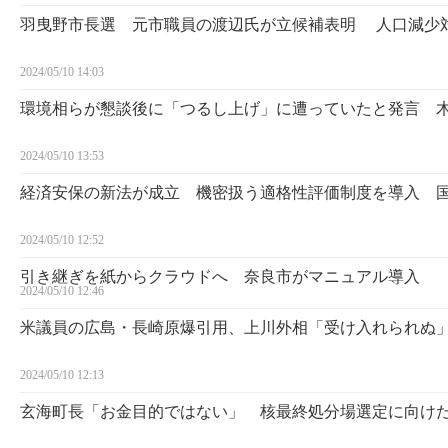
羽曳野市長選 元市職員の渡辺氏が立候補表明 人口減少
2024/05/10 14:03
環境相らが懇談後に「つるし上げ」に遭っていたと発言 
2024/05/10 13:53
経済安保の新法が成立 機密扱う適格性評価制度を導入 
2024/05/10 12:52
引き継ぎを紙からクラウドへ 奈良市がマニュアル導入
2024/05/10 12:46
米議員の広島・長崎原爆引用、上川外相「受け入れられぬ
2024/05/10 12:13
玄海町長「お金目的ではない」 核最終処分場選定に向け