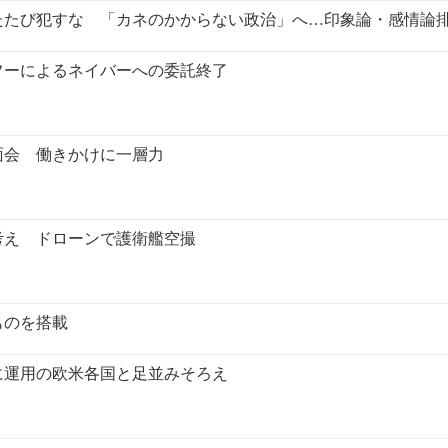
たたび犯すな 「カネのかからない政治」へ…印象論・感情論
フーによるネイバーへの委託終了
面会 働きかけに一層力
考え ドローンで護衛艦空撮
ものを搭載
に運用の欧米各国と足並みそろえ