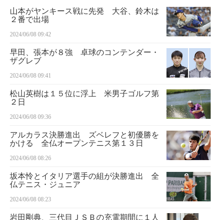
山本がヤンキース戦に先発 大谷、鈴木は
２番で出場
2024/06/08 09:42
早田、張本が８強 卓球のコンテンダー・
ザグレブ
2024/06/08 09:41
松山英樹は１５位に浮上 米男子ゴルフ第
２日
2024/06/08 09:36
アルカラス決勝進出 ズベレフと初優勝を
かける 全仏オープンテニス第１３日
2024/06/08 08:26
坂本怜とイタリア選手の組が決勝進出 全
仏テニス・ジュニア
2024/06/08 08:23
岩田剛典、三代目ＪＳＢの充電期間に１人