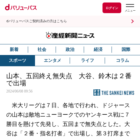
ログイン
dバリューパスご契約済みの方はこちら
新着
社会
政治
経済
国際
スポーツ
エンタメ
ライフ
コラム
山本、五回終え無失点 大谷、鈴木は２番
で出場
2024/06/08 09:56
米大リーグは７日、各地で行われ、ドジャース
の山本は敵地ニューヨークでのヤンキース戦に７
勝目を懸けて先発し、五回まで無失点とした。大
谷は「２番・指名打者」で出場し、第３打席まで