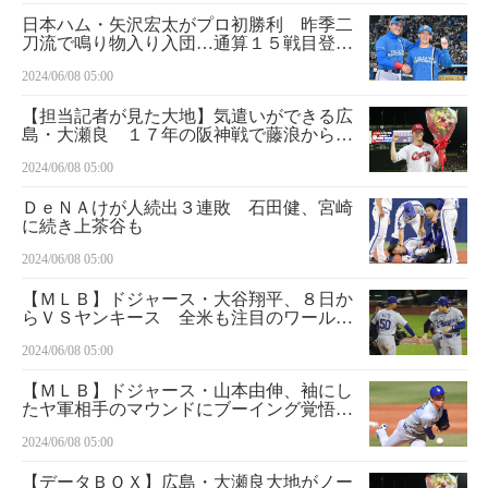
日本ハム・矢沢宏太がプロ初勝利 昨季二
刀流で鳴り物入り入団…通算１５戦目登板
でついに！「精いっぱい腕を振った」
2024/06/08 05:00
【担当記者が見た大地】気遣いができる広
島・大瀬良 １７年の阪神戦で藤浪から死
球受けた時も…あの笑顔で性格がわかる
2024/06/08 05:00
ＤｅＮＡけが人続出３連敗 石田健、宮崎
に続き上茶谷も
2024/06/08 05:00
【ＭＬＢ】ドジャース・大谷翔平、８日か
らＶＳヤンキース 全米も注目のワールド
シリーズ前哨戦
2024/06/08 05:00
【ＭＬＢ】ドジャース・山本由伸、袖にし
たヤ軍相手のマウンドにブーイング覚悟
「いつも通り頑張ります」
2024/06/08 05:00
【データＢＯＸ】広島・大瀬良大地がノー