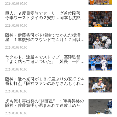
2024/06/08 05:00
巨人、９度目零敗でセ・リーグ首位陥落
今季ワーストタイの２安打…岡本も沈黙
2024/06/08 05:00
阪神・伊藤将司がド根性でつかんだ復活
星 １軍復帰のマウンドで４月１７日以来
の３勝目
2024/06/08 05:00
ヤクルト、連勝４でストップ 高津監督
「よく粘って追いついた」 延長十一回に
小沢の暴投で決勝点…
2024/06/08 05:00
阪神・近本光司が１８打席ぶりの安打で４
番初打点「阪神ファンのみなさんもうれし
いと思いますけど、僕らの方が絶対にうれ
2024/06/08 05:00
しい」
虎も俺も再出発の“開幕星” １軍再昇格の
阪神・佐藤輝明が泥まみれで連敗止めた
2024/06/08 05:00