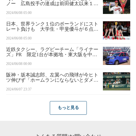
ノー 広島投手の達成は前田健太以来１２
年ぶり５人目、マツダスタジアムでは初
2024/06/08 05:00
日本、世界ランク１位のポーランドにスト
レート負けも 大学生・甲斐優斗が６点
五輪メンバー入りへアピール／バレー
2024/06/08 05:00
近鉄タクシー、ラグビーチーム「ライナー
ズ」PR 限定1台が本拠地・東大阪を中心
に走行
2024/06/08 00:00
阪神・坂本誠志郎、左翼への飛球が今ヒト
ツ伸びず「ホームランにならないとダメで
しょ」ベンチで岡田監督も苦笑い
2024/06/07 23:37
もっと見る