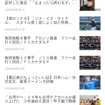
反対した過去「『止まったら終わるぞ』と
言いました」
2024/06/08 08:13
【虎のソナタ】「ジス・イズ・サトテ
ル」 スタイル貫く姿によく似た性格
（？）のトラ番うなずいた！
2024/06/08 07:30
角田裕毅８番手 アロンソ最速 フリー走
行２回目／Ｆ１カナダＧＰ
2024/06/08 07:02
角田裕毅１２番手 ノリス最速 フリー走
行１回目／Ｆ１カナダＧＰ
2024/06/08 05:48
【番記者のちょっといい話】日本ハム・矢
沢宏太、家系ラーメン大好物
2024/06/08 05:00
「台湾デー」２４年も台湾チアガールが盛
り上げた ２年連続６度目！甲子園で開催