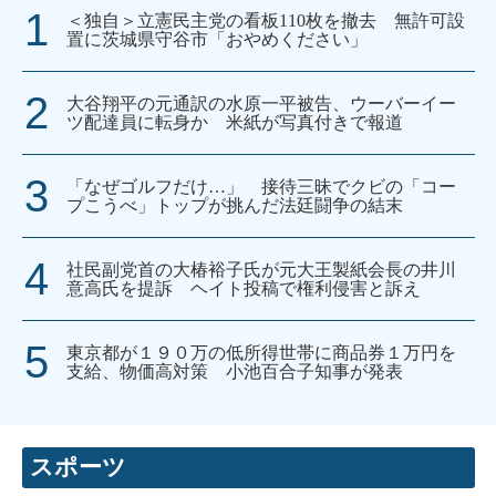
＜独自＞立憲民主党の看板110枚を撤去 無許可設
置に茨城県守谷市「おやめください」
大谷翔平の元通訳の水原一平被告、ウーバーイー
ツ配達員に転身か 米紙が写真付きで報道
「なぜゴルフだけ…」 接待三昧でクビの「コー
プこうべ」トップが挑んだ法廷闘争の結末
社民副党首の大椿裕子氏が元大王製紙会長の井川
意高氏を提訴 ヘイト投稿で権利侵害と訴え
東京都が１９０万の低所得世帯に商品券１万円を
支給、物価高対策 小池百合子知事が発表
スポーツ