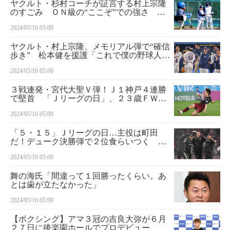
ヤクルト・杉村コーチが証言する村上宗隆
のすごみ ＯＮ級の“ここぞ”での強さ 前
向きな気持ちと、徹底的な準備からくる自
2024/05/16 05:00
信が一発を生む
ヤクルト・村上宗隆、メモリアル弾で“確信
歩き” 松本健を援護「これで僕の野球人生
が終わりじゃない」
2024/05/16 05:00
３戦連発・宮代大聖Ｖ弾！Ｊ１神戸４連勝
で堅首 「Ｊリーグの日」、２３歳ＦＷは
「試合後に知った」
2024/05/16 05:00
「５・１５」Ｊリーグの日…主役は町田
だ！デューク決勝弾で２位食らいつく ３
１年前のＪ開幕時はホテルマンだった黒田
2024/05/16 05:00
監督「その世界へ自分が行くなんて」
舞の海氏「間違って１回勝ったくらい。あ
とは歯が立たなかった」
2024/05/16 05:00
【ボクシング】アマ３冠の吉良大弥が６月
２７日に後楽園ホールでプロデビュー