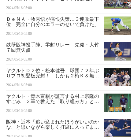
「打った瞬間にいくかなと思ったが残念」
2024/05/16 05:00
ＤｅＮＡ・牧秀悟が痛恨失策…３連敗最下
位「完全に自分のエラーのせいで負けた」
2024/05/16 05:00
鉄壁阪神投手陣、零封リレー 先発・大竹
７回無失点
2024/05/16 05:00
ヤクルトＤ２位・松本健吾、球団７２年ぶ
りプロ初登板完封！ しかも２桁Ｋ＆無四
球はプロ野球史上初「１００点満点」
2024/05/16 05:00
ヤクルト・青木宣親が証言する村上宗隆の
すごみ ２軍で教えた「取り組み方」と
「考え方」…吸収しようとする姿勢、やろ
2024/05/16 05:00
うとする気持ちはすごい
阪神・近本「追い込まれたほうがいいのか
な、と思いながら楽しく打席に入ってまし
た」 延長十一回死闘決着Ｖ打
2024/05/16 05:00