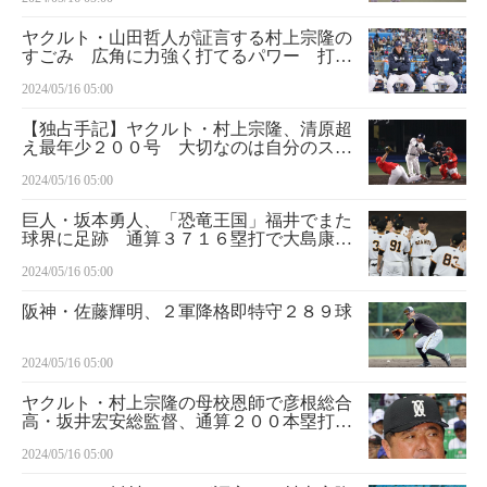
ヤクルト・山田哲人が証言する村上宗隆の
すごみ 広角に力強く打てるパワー 打球
速度の速さがムネの打撃の特長
2024/05/16 05:00
【独占手記】ヤクルト・村上宗隆、清原超
え最年少２００号 大切なのは自分のスイ
ングをする過程
2024/05/16 05:00
巨人・坂本勇人、「恐竜王国」福井でまた
球界に足跡 通算３７１６塁打で大島康徳
に並ぶ歴代１７位、安打数で「打撃の神
2024/05/16 05:00
様」抜いた翌日
阪神・佐藤輝明、２軍降格即特守２８９球
2024/05/16 05:00
ヤクルト・村上宗隆の母校恩師で彦根総合
高・坂井宏安総監督、通算２００本塁打に
「一流のプロ野球選手の仲間になった」
2024/05/16 05:00