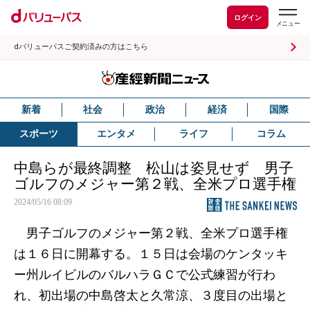
ログイン
dバリューパスご契約済みの方はこちら
新着
社会
政治
経済
国際
スポーツ
エンタメ
ライフ
コラム
中島らが最終調整 松山は姿見せず 男子
ゴルフのメジャー第２戦、全米プロ選手権
2024/05/16 08:09
男子ゴルフのメジャー第２戦、全米プロ選手権
は１６日に開幕する。１５日は会場のケンタッキ
ー州ルイビルのバルハラＧＣで公式練習が行わ
れ、初出場の中島啓太と久常涼、３度目の出場と