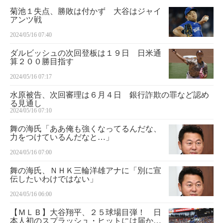
菊池１失点、勝敗は付かず 大谷はジャイ
アンツ戦
2024/05/16 07:40
ダルビッシュの次回登板は１９日 日米通
算２００勝目指す
2024/05/16 07:17
水原被告、次回審理は６月４日 銀行詐欺の罪など認め
る見通し
2024/05/16 07:10
舞の海氏「ああ俺も強くなってるんだな、
力をつけているんだなと…」
2024/05/16 07:00
舞の海氏、ＮＨＫ三輪洋雄アナに「別に宣
伝したいわけではない」
2024/05/16 06:00
【ＭＬＢ】大谷翔平、２５球場目弾！ 日
本人初のスプラッシュ・ヒットには届かず