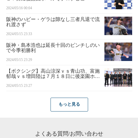
2024/05/16 00:04
阪神のハビー・ゲラは隙なし三者凡退で流
れ渡さず
2024/05/15 23:33
阪神・島本浩也は延長十回のピンチしのい
で今季初勝利
2024/05/15 23:29
【ボクシング】高山涼深ｖｓ青山功、富施
郁哉ｖｓ増田陸は７月１８日に後楽園ホー
ル開催
2024/05/15 23:27
もっと見る
よくある質問/お問い合わせ