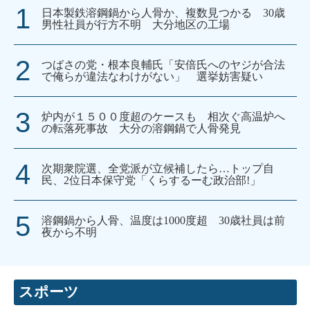
日本製鉄溶鋼鍋から人骨か、複数見つかる 30歳
男性社員が行方不明 大分地区の工場
つばさの党・根本良輔氏「安倍氏へのヤジが合法
で俺らが違法なわけがない」 選挙妨害疑い
炉内が１５００度超のケースも 相次ぐ高温炉へ
の転落死事故 大分の溶鋼鍋で人骨発見
次期衆院選、全党派が立候補したら…トップ自
民、2位日本保守党「くらするーむ政治部!」
溶鋼鍋から人骨、温度は1000度超 30歳社員は前
夜から不明
スポーツ