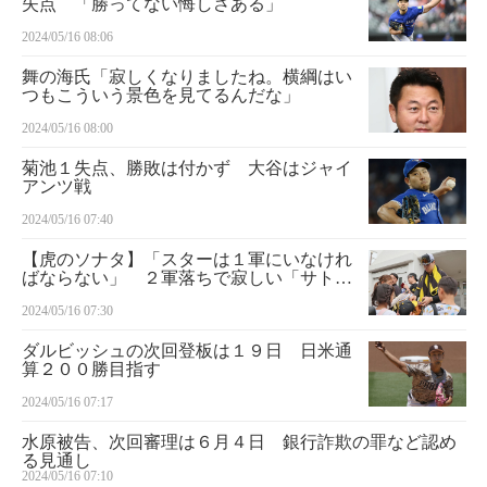
失点 「勝ってない悔しさある」
2024/05/16 08:06
舞の海氏「寂しくなりましたね。横綱はい
つもこういう景色を見てるんだな」
2024/05/16 08:00
菊池１失点、勝敗は付かず 大谷はジャイ
アンツ戦
2024/05/16 07:40
【虎のソナタ】「スターは１軍にいなけれ
ばならない」 ２軍落ちで寂しい「サトテ
ル担当」トラ番
2024/05/16 07:30
ダルビッシュの次回登板は１９日 日米通
算２００勝目指す
2024/05/16 07:17
水原被告、次回審理は６月４日 銀行詐欺の罪など認め
る見通し
2024/05/16 07:10