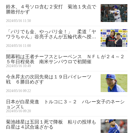
鈴木、４号ソロ含む２安打 菊池１失点で
勝敗付かず
2024/05/16 11:50
「パリでも金、やっパリ金！」 柔道「ヤ
ワラちゃん」谷亮子さんが五輪代表へ授け
た金言
2024/05/16 11:00
開幕戦は王者チーフスとレーベンス ＮＦＬが２４～２
５年日程発表 南米サンパウロで初開催
2024/05/16 10:49
今永昇太の次回先発は１９日パイレーツ
戦 ６勝目めざす
2024/05/16 09:22
日本が白星発進 トルコに３－２ バレー女子のネーシ
ョンズＬ
2024/05/16 09:20
菊池雄星は五回１死で降板 粘りの投球も
白星は４試合遠ざかる