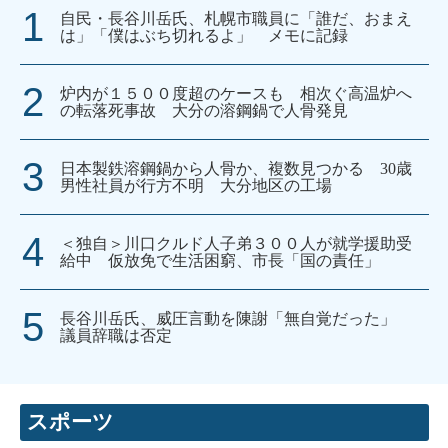
自民・長谷川岳氏、札幌市職員に「誰だ、おまえ
は」「僕はぶち切れるよ」 メモに記録
炉内が１５００度超のケースも 相次ぐ高温炉へ
の転落死事故 大分の溶鋼鍋で人骨発見
日本製鉄溶鋼鍋から人骨か、複数見つかる 30歳
男性社員が行方不明 大分地区の工場
＜独自＞川口クルド人子弟３００人が就学援助受
給中 仮放免で生活困窮、市長「国の責任」
長谷川岳氏、威圧言動を陳謝「無自覚だった」
議員辞職は否定
スポーツ