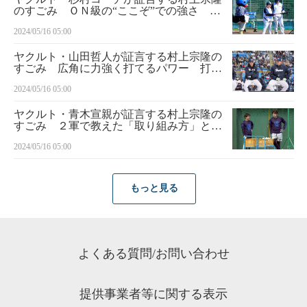
のすごみ ＯＮ級の“ここぞ”での強さ 前
向きな気持ちと、徹底的な準備からくる自
2024/05/16 05:00
信が一発を生む
ヤクルト・山田哲人が証言する村上宗隆の
すごみ 広角に力強く打てるパワー 打球
速度の速さがムネの打撃の特長
2024/05/16 05:00
ヤクルト・青木宣親が証言する村上宗隆の
すごみ ２軍で教えた「取り組み方」と
「考え方」…吸収しようとする姿勢、やろ
2024/05/16 05:00
うとする気持ちはすごい
もっと見る
よくある質問/お問い合わせ
提供事業者等に関する表示