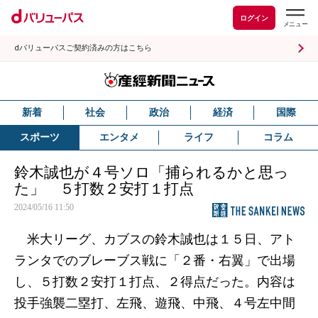
ログイン
dバリューパスご契約済みの方はこちら
新着
社会
政治
経済
国際
スポーツ
エンタメ
ライフ
コラム
鈴木誠也が４号ソロ「捕られるかと思っ
た」 ５打数２安打１打点
2024/05/16 11:50
米大リーグ、カブスの鈴木誠也は１５日、アト
ランタでのブレーブス戦に「２番・右翼」で出場
し、５打数２安打１打点、２得点だった。内容は
投手強襲二塁打、左飛、遊飛、中飛、４号左中間