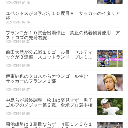
2024/05/16 09:18
ユベントスが３季ぶり１５度目Ｖ サッカーのイタリア
杯
2024/05/16 09:16
ブランコが１０試合出場停止 禁止の粘着物質使用 ア
ストロズの先発右腕
2024/05/16 08:32
前田大然が公式戦１０ゴール目 セルティ
ックが３連覇 スコットランド・プレミア
Ｌ
2024/05/16 08:29
伊東純也のクロスからオウンゴール生む
サッカーのフランス１部
2024/05/16 08:27
中島らが最終調整 松山は姿見せず 男子
ゴルフのメジャー第２戦、全米プロ選手権
2024/05/16 08:09
菊池雄星は３勝目ならず ４回１／３を１