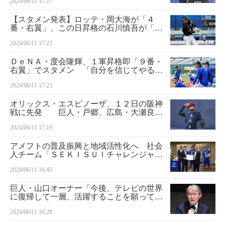
2024/06/11 17:27
【スタメン発表】ロッテ・岡大海が「４
番・右翼」、この日昇格の石川慎吾が「１
番・左翼」でスタメン出場
2024/06/11 17:23
ＤｅＮＡ・度会隆輝、１軍昇格即「９番・
右翼」でスタメン 「自分を信じてやるだ
け」
2024/06/11 17:23
オリックス・エスピノーザ、１２日の阪神
戦に先発 巨人・戸郷、広島・大瀬良に
続くノーノー達成に意欲「同じことやれる
2024/06/11 17:19
ように」
アメフトの普及振興と地域活性化へ 社会
人チーム「ＳＥＫＩＳＵＩチャレンジャー
ズ」と兵庫県が包括連携協定締結
2024/06/11 16:45
巨人・山口オーナー「今後、テレビの世界
に復帰して一層、活躍することを願ってい
ます」今村司前社長ねぎらう
2024/06/11 16:28