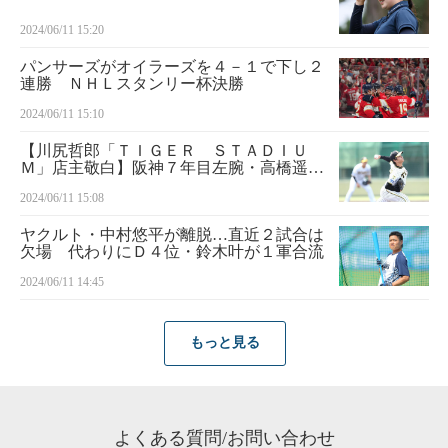
2024/06/11 15:20
パンサーズがオイラーズを４－１で下し２
連勝 ＮＨＬスタンリー杯決勝
2024/06/11 15:10
【川尻哲郎「ＴＩＧＥＲ ＳＴＡＤＩＵ
Ｍ」店主敬白】阪神７年目左腕・高橋遥人
の球宴明け復帰が不可欠 夏場の先発陣の
2024/06/11 15:08
救世主に 岡田監督、貯金ゼロで「もう明
日から開幕よ」と号令
ヤクルト・中村悠平が離脱…直近２試合は
欠場 代わりにＤ４位・鈴木叶が１軍合流
2024/06/11 14:45
もっと見る
よくある質問/お問い合わせ