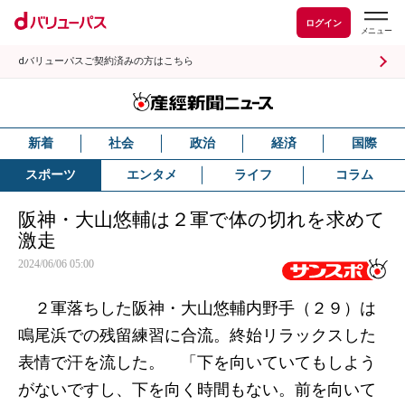
ログイン
dバリューパスご契約済みの方はこちら
新着
社会
政治
経済
国際
スポーツ
エンタメ
ライフ
コラム
阪神・大山悠輔は２軍で体の切れを求めて
激走
2024/06/06 05:00
２軍落ちした阪神・大山悠輔内野手（２９）は
鳴尾浜での残留練習に合流。終始リラックスした
表情で汗を流した。 「下を向いていてもしよう
がないですし、下を向く時間もない。前を向いて