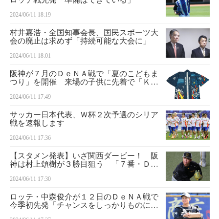
2024/06/11 18:19
村井嘉浩・全国知事会長、国民スポーツ大
会の廃止は求めず「持続可能な大会に」
2024/06/11 18:01
阪神が７月のＤｅＮＡ戦で「夏のこどもま
つり」を開催 来場の子供に先着で「ＫＩ
ＤＳハッピ」をプレゼント
2024/06/11 17:49
サッカー日本代表、Ｗ杯２次予選のシリア
戦を速報します
2024/06/11 17:36
【スタメン発表】いざ関西ダービー！ 阪
神は村上頌樹が３勝目狙う 「７番・Ｄ
Ｈ」でミエセスが先発
2024/06/11 17:30
ロッテ・中森俊介が１２日のＤｅＮＡ戦で
今季初先発「チャンスをしっかりものにで
きるようにいつも通りの投球をしたい」