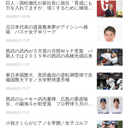
巨人・国松徹氏が新社長に就任「育成にも
力を入れてますが、強くするために補強も
していかなければならない」
2024/06/11 16:20
元日本代表の渡嘉敷来夢がアイシンへ移
籍 バスケ女子Ｗリーグ
2024/06/11 15:52
西武の武内が５月度の月間ＭＶＰ受賞 パ
新人では２０１５年の西武の高橋光成以来
2024/06/11 15:31
東日本国際大、黒田義信の逆転満塁弾で吉
備国際大下す／大学野球選手権
2024/06/11 15:27
西武のルーキー武内夏暉、広島の栗原陵
矢、小園海斗が初受賞 プロ野球５月の月
間ＭＶＰ
2024/06/11 15:25
小祝さくらがピアノを寄贈／女子ゴルフ