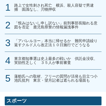
路上で女性刺され死亡 横浜、殺人容疑で男逮
捕 面識なし、刃物押収
「恨みはないし申し訳ない」前刑事部長陥れる意
図を否定 鹿児島県警の情報漏洩事件
「アバレルヨー」本当に帰せるか 難民申請繰り
返すクルド人ら改正法１０日施行でどうなる
東京都知事選は史上最多の戦いか 供託金没収、
実効性乏しく ３５人が事前審査
蓮舫氏への取材、フリーの質問が活発も目立つ小
池氏批判 東京・望月記者は遮られる場面も
スポーツ