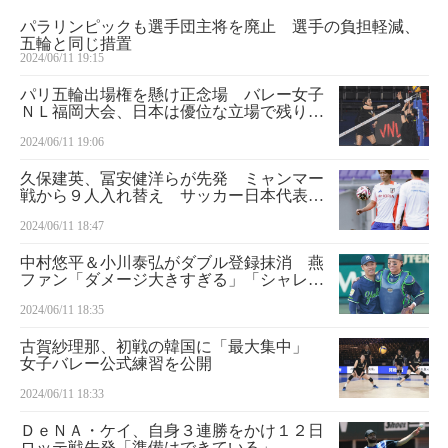
パラリンピックも選手団主将を廃止 選手の負担軽減、
五輪と同じ措置
2024/06/11 19:15
パリ五輪出場権を懸け正念場 バレー女子
ＮＬ福岡大会、日本は優位な立場で残り４
戦
2024/06/11 19:06
久保建英、冨安健洋らが先発 ミャンマー
戦から９人入れ替え サッカー日本代表速
報 シリア戦（１）
2024/06/11 18:47
中村悠平＆小川泰弘がダブル登録抹消 燕
ファン「ダメージ大きすぎる」「シャレに
ならない」と悲鳴
2024/06/11 18:35
古賀紗理那、初戦の韓国に「最大集中」
女子バレー公式練習を公開
2024/06/11 18:33
ＤｅＮＡ・ケイ、自身３連勝をかけ１２日
ロッテ戦先発「準備はできている」