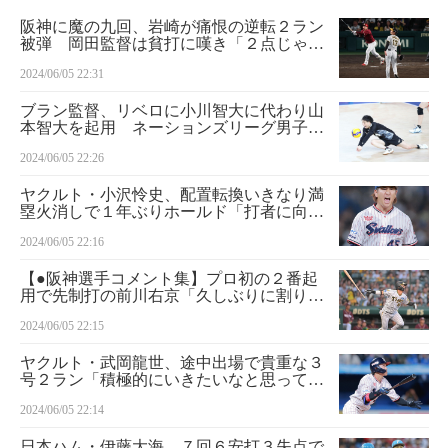
阪神に魔の九回、岩崎が痛恨の逆転２ラン
被弾 岡田監督は貧打に嘆き「２点じゃや
られる」
2024/06/05 22:31
ブラン監督、リベロに小川智大に代わり山
本智大を起用 ネーションズリーグ男子／
バレー
2024/06/05 22:26
ヤクルト・小沢怜史、配置転換いきなり満
塁火消しで１年ぶりホールド「打者に向か
っていけた」
2024/06/05 22:16
【●阪神選手コメント集】プロ初の２番起
用で先制打の前川右京「久しぶりに割り切
っていけたかな」
2024/06/05 22:15
ヤクルト・武岡龍世、途中出場で貴重な３
号２ラン「積極的にいきたいなと思ってい
た」
2024/06/05 22:14
日本ハム・伊藤大海、７回６安打３失点で