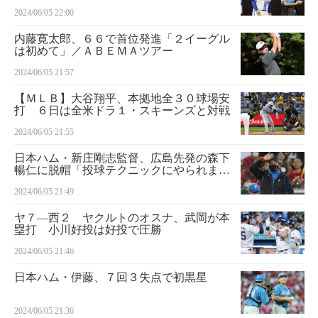
考えた」
2024/06/05 22:00
内藤寛太郎、６６で首位発進「２イーグル
は初めて」／ＡＢＥＭＡツアー
2024/06/05 21:57
【ＭＬＢ】大谷翔平、本拠地全３０球場安
打 ６日は全米ドラ１・スキーンズと対戦
2024/06/05 21:55
日本ハム・新庄剛志監督、広島先発の森下
暢仁に脱帽「投球テクニックにやられまし
たね」
2024/06/05 21:49
ヤ７―西２ ヤクルトのオスナ、武岡が本
塁打 小川好投は好投で圧勝
2024/06/05 21:46
日本ハム・伊藤、７回３失点で初黒星
2024/06/05 21:36