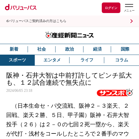
ログイン
dバリューパスご契約済みの方はこちら
新着
社会
政治
経済
国際
スポーツ
エンタメ
ライフ
コラム
阪神・石井大智は中前打許してピンチ拡大
も、１２試合連続で無失点に
2024/06/05 23:18
（日本生命セ・パ交流戦、阪神２－３楽天、２
回戦、楽天２勝、５日、甲子園）阪神・石井大智
投手（２６）は２－０の七回２死一塁から、楽天
が代打・浅村をコールしたところで２番手のマウ