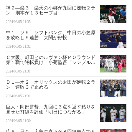
神２―楽３ 楽天の小郷が九回に逆転２ラ
ン 則本が１３セーブ目
2024/06/05 21:35
中１―ソ５ ソフトバンク、中日の小笠原
を攻略し５連勝 大関が好投
2024/06/05 21:32
Ｃ大阪、町田とのルヴァン杯ＰＯラウンド
第１戦で逆転負け 小菊監督「シンプルに
やり返すだけ。やられたらやり返す」
2024/06/05 21:31
Ｄ１―オ２ オリックスの太田が逆転２ラ
ン 連敗３で止める
2024/06/05 21:31
巨人・阿部監督、九回に３点を返す粘りを
見せた打線を評価「明日につながる」
2024/06/05 21:30
広６―日０ 広島の森下が８回無失点で５