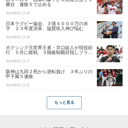
勝目 連敗５で止める
2024/06/05 21:30
日本ラグビー協会、３億４０００万の赤
字 ２３年度決算、協賛収入伸び悩む
2024/06/05 21:28
ボクシング元世界王者・京口紘人が現役続
行 ５月に敗戦、３階級制覇目指しフライ
級に
2024/06/05 21:27
阪神は九回２死から逆転負け ３年ぶりの
甲子園５連敗
2024/06/05 21:22
もっと見る