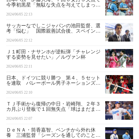
今季初黒星「無駄な失点を与えてしまった
ことがとても悔しい」
2024/06/05 22:13
サッカーなでしこジャパンの池田監督、選
考「悩む」 国際親善試合後、スペインか
ら帰国
2024/06/05 22:12
Ｊ１町田・ナサンホが逆転弾「チャレンジ
する姿勢を見せたい」／ルヴァン杯
2024/06/05 22:11
日本、ドイツに競り勝つ 第４、５セット
を連取 バレーボール男子ネーションズリ
ーグ
2024/06/05 22:10
ＴＪ手術から復帰の中日・岩崎翔、２年３
カ月ぶり登板で１回無失点「球はまだま
だ」
2024/06/05 22:07
ＤｅＮＡ・筒香嘉智、ベンチから外れ休
養 三浦監督「シーズンを通してのことを