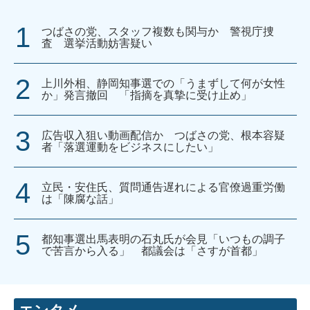
つばさの党、スタッフ複数も関与か 警視庁捜
査 選挙活動妨害疑い
上川外相、静岡知事選での「うまずして何が女性
か」発言撤回 「指摘を真摯に受け止め」
広告収入狙い動画配信か つばさの党、根本容疑
者「落選運動をビジネスにしたい」
立民・安住氏、質問通告遅れによる官僚過重労働
は「陳腐な話」
都知事選出馬表明の石丸氏が会見「いつもの調子
で苦言から入る」 都議会は「さすが首都」