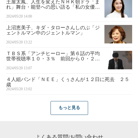
土屋太鳳、人生を変えたＮＨＫ朝ドラ「ま
れ」舞台・能登への思い語る「私の女優と
して生きるエネルギーを与えてくれた」
2024/05/20 14:00
上沼恵美子、キダ・タローさんしのぶ「ジ
ェントルマン中のジェントルマン」
2024/05/20 13:22
ＴＢＳ系「アンチヒーロー」第６話の平均
世帯視聴率１０・３％ 前回から０・２ポ
イント増
2024/05/20 13:07
４人組バンド「ＮＥＥ」くぅさんが１２日に死去 ２５
歳
2024/05/20 13:02
もっと見る
よくある質問/お問い合わせ