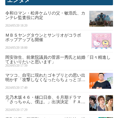
エンタメ
令和ロマン・松井ケムリの父・敏浩氏、カ
ンテレ監査役に内定
2024/05/20 18:20
ＭＢＳヤングタウンとサンリオがコラボ
ポップアップも開催
2024/05/20 18:00
岡安弥生、前衆院議員の菅原一秀氏と結婚「日々精進し
てまいりたいと思います」
2024/05/20 17:59
マツコ、自宅に現れたゴキブリとの思い出
明かす「攻撃しなくなったらちょっとゴキ
ブリの表情も和らいで」
2024/05/20 17:49
元乃木坂４６・樋口日奈、６月期ドラマ
「さっちゃん、僕は。」出演決定 ＦＡＮ
ＴＡＳＴＩＣＳ・木村慧人演じる主人公の
2024/05/20 17:29
同級生役