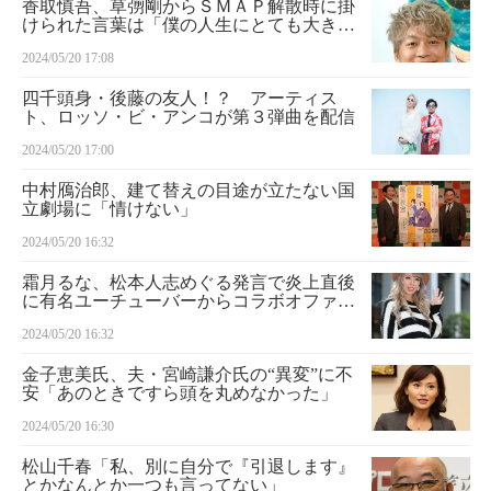
香取慎吾、草彅剛からＳＭＡＰ解散時に掛
けられた言葉は「僕の人生にとても大きか
った…かっこいい」
2024/05/20 17:08
四千頭身・後藤の友人！？ アーティス
ト、ロッソ・ビ・アンコが第３弾曲を配信
2024/05/20 17:00
中村鴈治郎、建て替えの目途が立たない国
立劇場に「情けない」
2024/05/20 16:32
霜月るな、松本人志めぐる発言で炎上直後
に有名ユーチューバーからコラボオファー
「再生数稼いでお金にしたかったんやろ
2024/05/20 16:32
な」
金子恵美氏、夫・宮崎謙介氏の“異変”に不
安「あのときですら頭を丸めなかった」
2024/05/20 16:30
松山千春「私、別に自分で『引退します』
とかなんとか一つも言ってない」