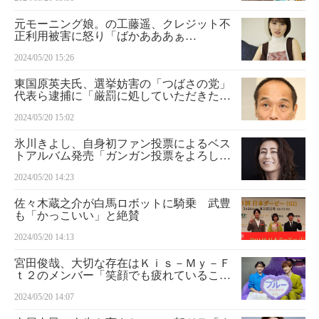
元モーニング娘。の工藤遥、クレジット不
正利用被害に怒り「ばかあああぁ
あ！！！！！！！」
2024/05/20 15:26
東国原英夫氏、選挙妨害の「つばさの党」
代表ら逮捕に「厳罰に処していただきた
い」
2024/05/20 15:02
氷川きよし、自身初ファン投票によるベス
トアルバム発売「ガンガン投票をよろしく
お願いします」
2024/05/20 14:23
佐々木蔵之介が白馬ロボットに騎乗 武豊
も「かっこいい」と絶賛
2024/05/20 14:13
宮田俊哉、大切な存在はＫｉｓ－Ｍｙ－Ｆ
ｔ２のメンバー「笑顔でも疲れていること
に気付いてくれる」
2024/05/20 14:07