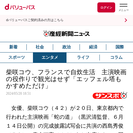
ログイン
dバリューパスご契約済みの方はこちら
新着
社会
政治
経済
国際
スポーツ
エンタメ
ライフ
コラム
柴咲コウ、フランスで自炊生活 主演映画
の役作りで観光はせず「エッフェル塔も
かすめただけ」
2024/05/20 18:51
女優、柴咲コウ（４２）が２０日、東京都内で
行われた主演映画「蛇の道」（黒沢清監督、６月
１４日公開）の完成披露試写会に共演の西島秀俊