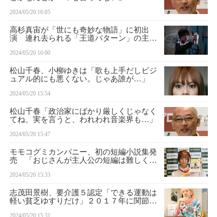
2024/05/20 16:05
高杉真宙が「世にも奇妙な物語」に初出
演 連れ去られる「王道パターン」の主人
公を演じる
2024/05/20 16:00
松山千春、小柳ゆきは「歌も上手だしビジ
ュアル的にも悪くない。じゃあ誰が…」
2024/05/20 15:54
松山千春「政治家にばかり厳しくじゃなく
てね、実を言うと、われわれ音楽界も…」
2024/05/20 15:47
モモコグミカンパニー、初の短編小説集発
売 「おじさんが主人公の短編は難しくて
想像力働かせた。感想が気になる」
2024/05/20 15:33
志茂田景樹、要介護５認定「できる運動は
軽い貧乏ゆすりだけ」２０１７年に関節リ
ウマチ発症
2024/05/20 15:31