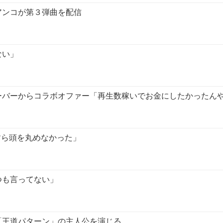
アンコが第３弾曲を配信
ない」
ーバーからコラボオファー「再生数稼いでお金にしたかったん
すら頭を丸めなかった」
つも言ってない」
「王道パターン」の主人公を演じる