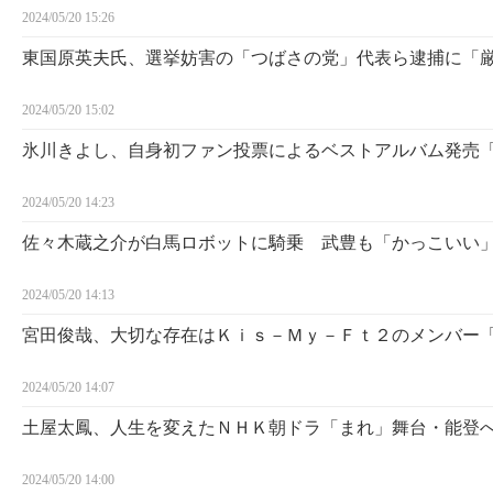
2024/05/20 15:26
東国原英夫氏、選挙妨害の「つばさの党」代表ら逮捕に「
2024/05/20 15:02
氷川きよし、自身初ファン投票によるベストアルバム発売
2024/05/20 14:23
佐々木蔵之介が白馬ロボットに騎乗 武豊も「かっこいい
2024/05/20 14:13
宮田俊哉、大切な存在はＫｉｓ－Ｍｙ－Ｆｔ２のメンバー
2024/05/20 14:07
土屋太鳳、人生を変えたＮＨＫ朝ドラ「まれ」舞台・能登
2024/05/20 14:00