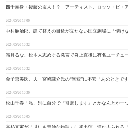
四千頭身・後藤の友人！？ アーティスト、ロッソ・ビ・
2024/05/20 17:00
中村鴈治郎、建て替えの目途が立たない国立劇場に「情け
2024/05/20 16:32
霜月るな、松本人志めぐる発言で炎上直後に有名ユーチュ
2024/05/20 16:32
金子恵美氏、夫・宮崎謙介氏の“異変”に不安「あのときで
2024/05/20 16:30
松山千春「私、別に自分で『引退します』とかなんとか一
2024/05/20 16:05
高杉真宙が「世にも奇妙な物語」に初出演 連れ去られる