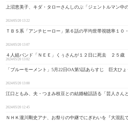
上沼恵美子、キダ・タローさんしのぶ「ジェントルマン中
2024/05/20 13:22
ＴＢＳ系「アンチヒーロー」第６話の平均世帯視聴率１０
2024/05/20 13:07
４人組バンド「ＮＥＥ」くぅさんが１２日に死去 ２５歳
2024/05/20 13:02
「ブルーモーメント」5月22日OA第5話あらすじ 巨大ひ
2024/05/20 13:00
江口ともみ、夫・つまみ枝豆との結婚秘話語る「芸人さん
2024/05/20 12:45
ＮＨＫ瀧川剛史アナ、お祭りの中継でにぎわいを『大混乱