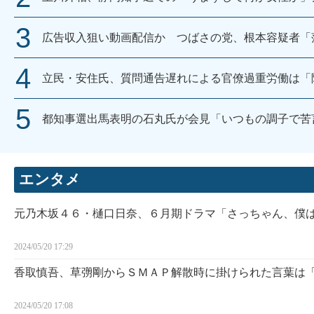
広告収入狙い動画配信か つばさの党、根本容疑者「
立民・安住氏、質問通告遅れによる官僚過重労働は「
都知事選出馬表明の石丸氏が会見「いつもの調子で苦
エンタメ
元乃木坂４６・樋口日奈、６月期ドラマ「さっちゃん、僕
2024/05/20 17:29
香取慎吾、草彅剛からＳＭＡＰ解散時に掛けられた言葉は
2024/05/20 17:08