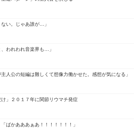
くない。じゃあ誰が…」
と、われわれ音楽界も…」
が主人公の短編は難しくて想像力働かせた。感想が気になる」
だけ」２０１７年に関節リウマチ発症
り「ばかあああぁあ！！！！！！！」