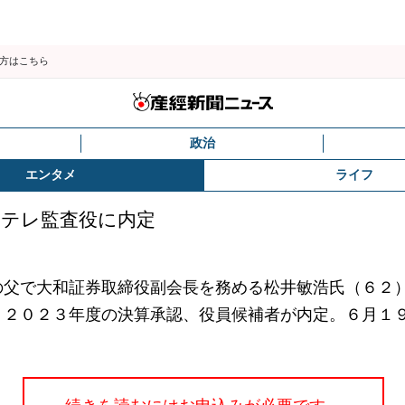
の方はこちら
政治
エンタメ
ライフ
ンテレ監査役に内定
父で大和証券取締役副会長を務める松井敏浩氏（６２
、２０２３年度の決算承認、役員候補者が内定。６月１