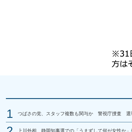
つばさの党、スタッフ複数も関与か 警視庁捜査 選
上川外相、静岡知事選での「うまずして何が女性か」